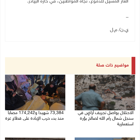
الغاز المسيل للدموع، تجاه المواطنين، في حارة البيادر
.
_
ي.ن/ م.ل
مواضيع ذات صلة
الاحتلال يواصل تجريف أراضٍ في
73,384 شهيدا و174,242 مصابا
سنجل شمال رام الله لصالح بؤرة
منذ بدء حرب الإبادة على قطاع غزة
استعمارية
08/08/2026 10:50 ص
08/08/2026 11:35 ص