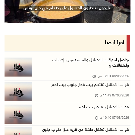
نادي الأسير: تجديد أمرَ منع زيارات الأسرى إجر ...
نازحون ينتظرون الحصول على طعام في خان يونس
07/آب/2026 08:24 م
مستعمرون يهاجمون قرية أبو نجيم ويصيبون مواطني ...
07/آب/2026 08:08 م
مستعمرون يهاجمون مساكن المواطنين في خربة الحم ...
اقرأ أيضا
07/آب/2026 07:09 م
بعد تجديد منع زيارات المعتقلين: أبو الحمص يدع ...
تواصل انتهاكات الاحتلال والمستعمرين: إصابات
واعتقالات و
07/آب/2026 06:26 م
08/08/2026 12:01 ص
الرئاسة ترحب بإطلاق السعودية التحالف البحري ا ...
قوات الاحتلال تقتحم بيت فجار جنوب بيت لحم
07/آب/2026 06:17 م
07/08/2026 11:49 م
(محدث) نابلس: إصابة مواطن واعتقاله إثر هجوم ل ...
07/آب/2026 06:04 م
قوات الاحتلال تقتحم بيت لحم
الرئاسة ترحب باتفاقية مكة للدفاع المشترك بين ...
07/08/2026 10:40 م
07/آب/2026 05:25 م
قوات الاحتلال تعتقل طفلا من قرية عنزا جنوب جنين