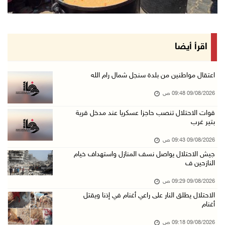
الاحتلال يقتحم عدة قرى في نابلس ويداهم منازل ...
09/آب/2026 08:36 ص
أبرز عناوين الصحف الفلسطينية
اقرأ أيضا
09/آب/2026 08:32 ص
مستعمرون إرهابيون يسرقون جرارا زراعيا من بيت ...
اعتقال مواطنين من بلدة سنجل شمال رام الله
09/آب/2026 08:29 ص
09/08/2026 09:48 ص
حملة في الولايات المتحدة تدعو الأطباء لمقاطعة ...
قوات الاحتلال تنصب حاجزا عسكريا عند مدخل قرية
بتير غرب
09/آب/2026 08:27 ص
مصر: تهجير الفلسطينيين خط أحمر ومخطط مرفوض
09/08/2026 09:43 ص
09/آب/2026 08:11 ص
جيش الاحتلال يواصل نسف المنازل واستهداف خيام
النازحين ف
حالة الطقس: أجواء شديدة الحرارة تؤثر على البل ...
09/08/2026 09:29 ص
09/آب/2026 07:50 ص
الاحتلال يطلق النار على راعي أغنام في إذنا ويقتل
تواصل انتهاكات الاحتلال والمستعمرين: إصابات و ...
أغنام
08/آب/2026 11:56 م
09/08/2026 09:18 ص