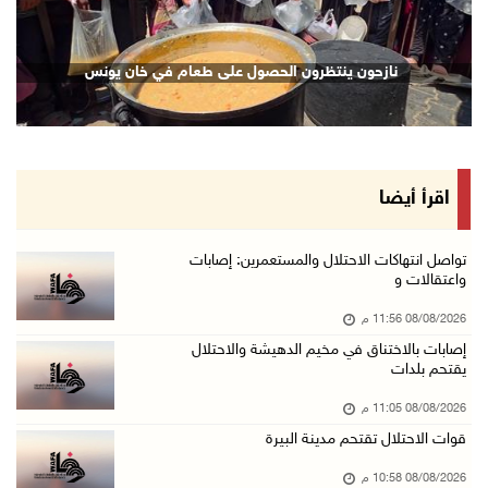
08/آب/2026 09:11 م
الاحتلال يقتحم كوبر شمال رام الله
نازحون ينتظرون الحصول على طعام في خان يونس
08/آب/2026 08:27 م
إصابات بالاختناق خلال مواجهات مع الاحتلال في ...
08/آب/2026 08:23 م
الاحتلال ينصب حواجز طيارة في محيط مخيم طولكرم ...
اقرأ أيضا
08/آب/2026 07:56 م
مستعمرون يهاجمون قرية أبو فلاح
تواصل انتهاكات الاحتلال والمستعمرين: إصابات
واعتقالات و
08/آب/2026 07:07 م
08/08/2026 11:56 م
مستعمرون يقتحمون بلدة بيت عور التحتا وقرية جل ...
إصابات بالاختناق في مخيم الدهيشة والاحتلال
08/آب/2026 06:39 م
يقتحم بلدات
فلسطين تدين الهجوم على ناقلة إماراتية في مضيق ...
08/08/2026 11:05 م
08/آب/2026 06:25 م
قوات الاحتلال تقتحم مدينة البيرة
شعراء غزة يوثقون النزوح والفقد بقصائد من الخي ...
08/08/2026 10:58 م