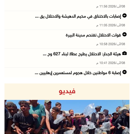
08/آب/2026 11:56 م
إصابات بالاختناق في مخيم الدهيشة والاحتلال يق ...
08/آب/2026 11:05 م
قوات الاحتلال تقتحم مدينة البيرة
08/آب/2026 10:58 م
هيئة الجدار: الاحتلال يطرح عطاءً لبناء 627 وح ...
08/آب/2026 10:41 م
إصابة 6 مواطنين خلال هجوم لمستعمرين إرهابيين ...
08/آب/2026 10:12 م
فيديو
الاحتلال يحتجز مواطنين من طمون ومخيم الفارعة
08/آب/2026 09:33 م
الاحتلال يقتحم قرية المغير شمال شرق رام الله
08/آب/2026 09:32 م
revious
Next
مستعمرون يهاجمون مسجدا في بلدة إذنا غرب الخلي ...