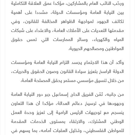
ورحّب النائب العام بالمشاركين، مؤكدا عمق العلاقة التكاملية
بين النيابة العامة ومؤسسات الدولة، مشددا على أهمية
تكاتف الجهود لمواجهة الظواهر المخالفة للقانون، وفي
مقدمتها التعديات على الأملاك العامة، والاعتداء على شبكات
المياه والكهرباء، وسائر الممارسات التي تمس حقوق
المواطنين ومصالحهم الحيوية.
وأكد أن هذا الاجتماع يجسد التزام النيابة العامة ومؤسسات
الدولة الراسخ بتعزيز سيادة القانون وصون الحقوق والحريات،
من خلال تنسيق مؤسسي مستمر يحقق المصلحة العامة
.
من جانبه، ثمّن الفريق الحاج إسماعيل جبر دور النيابة العامة
وجهودها في ترسيخ دعائم العدالة، مؤكدا أن هذا التعاون
ينسجم مع توجيهات الرئيس الرامية إلى تعزيز وحدة العمل
الوطني المشترك، والارتقاء بمستوى الخدمات المقدمة
للمواطن الفلسطيني، وتذليل العقبات أمامه، بما يسهم في