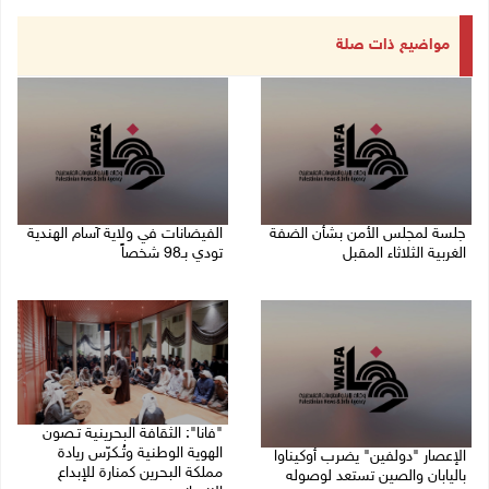
مواضيع ذات صلة
جلسة لمجلس الأمن بشأن الضفة
الفيضانات في ولاية آسام الهندية
الغربية الثلاثاء المقبل
تودي بـ98 شخصاً
08/08/2026 04:03 م
08/08/2026 12:42 م
"فانا": الثقافة البحرينية تـصون
الهوية الوطنية وتُـكرّس ريادة
الإعصار "دولفين" يضرب أوكيناوا
مملكة البحرين كمنارة للإبداع
باليابان والصين تستعد لوصوله