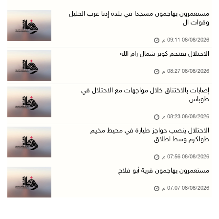
أطفال مبتورو الأطراف يتحدّون الألم بكرة القدم ...
مستعمرون يهاجمون مسجدا في بلدة إذنا غرب الخليل
وقوات ال
08/آب/2026 04:42 م
08/08/2026 09:11 م
جلسة لمجلس الأمن بشأن الضفة الغربية الثلاثاء ...
الاحتلال يقتحم كوبر شمال رام الله
08/آب/2026 04:03 م
08/08/2026 08:27 م
50 طفلا وطفلة من القدس يستعدون للمغادرة إلى ا ...
08/آب/2026 03:51 م
إصابات بالاختناق خلال مواجهات مع الاحتلال في
طوباس
مستعمر إرهابي يُطلق مواشيه في أراضي الطيبة شر ...
08/08/2026 08:23 م
08/آب/2026 02:37 م
الاحتلال ينصب حواجز طيارة في محيط مخيم
إصابتان في هجوم للمستعمرين الإرهابيين على بيت ...
طولكرم وسط اطلاق
08/آب/2026 02:26 م
08/08/2026 07:56 م
الرئيس يستقبل مجلس بلدية بيت لحم ويؤكد النهوض ...
مستعمرون يهاجمون قرية أبو فلاح
08/آب/2026 02:11 م
08/08/2026 07:07 م
عبوات المعلبات الفارغة لزراعة الأشتال في غزة
08/آب/2026 12:53 م