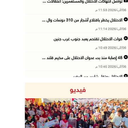
تواصل انتهاكات الاحتلال والمستعمرين: اعتقالات ...
06/آب/2026 11:53 م
الاحتلال يخطر باقتلاع أشجار من 310 دونمات وال ...
06/آب/2026 11:14 م
قوات الاحتلال تقتحم يعبد جنوب غرب جنين
06/آب/2026 10:49 م
48 إصابة منذ بدء عدوان الاحتلال على مخيم قلند ...
06/آب/2026 10:45 م
الاحتلال يعتقل شابين من المغير
06/آب/2026 10:27 م
فيديو
وزير الداخلية يبحث مع مكافحة المخدرات الدولي ...
06/آب/2026 10:01 م
رئيس بلدية الخليل يطلع وفدا أميركيا على تطورا ...
06/آب/2026 09:59 م
Previous
Next