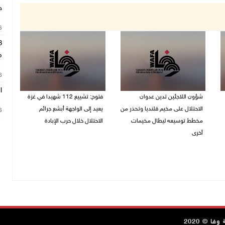
ج
26
م
26
ا
شؤون اللاجئين تدين عدوان
فتوح: تشييع 112 شهيدا في غزة
الاحتلال على مخيم قلنديا وتحذر من
يعيد إلى الواجهة أبشع جرائم
26
مخطط توسيعه ليطال مخيمات
الاحتلال خلال حرب الإبادة
أخرى
04/08/2026 05:56 م
06/08/2026 09:36 ص
ا © 2020