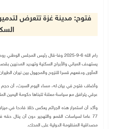
فتوح: مدينة غزة تتعرض لتدمي
السكا
رام الله 6-9-2025 وفا-قال رئيس المجلس
يستهدف المباني والأبراج السكنية وتهديد المدنيين بق
المأوى ودفعهم قسرا للنزوح والمجهول بين نيران الطيران 
وأضاف فتوح في بيان له، مساء اليوم السبت، أن حجم ال
عرقي يترافق مع سياسة معلنة تتبناها حكومة اليمين المت
وأكد أن استمرار هذه الجرائم يعكس خللا فادحا في ميز
77 عاما لسياسات القمع والتهجير دون أن ينال حقه
مصداقية المنظومة الدولية على المحك
.