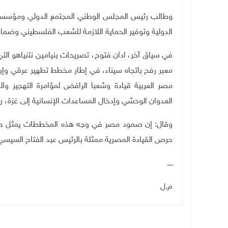
وطالب رئيس المجلس الوطني المجتمع الدولي ومؤسساته 
الدولية وتوفير الحماية اللازمة للشعب الفلسطيني وضمان
في سياق آخر، ادان فتوح، تصريحات بنيامين نتنياهو الت
معبر رفح باتجاه سيناء، في إطار مخطط تطهير عرقي وإب
مصر العربية قيادة وشعبا الرافض لمؤامرة التهجير 
العدوان الوحشي وإدخال المساعدات الإنسانية إلى غزة، ر
وقال: إن صمود مصر في وجه هذه المخططات يمثل حصنا
حرص القيادة المصرية ممثلة بالرئيس عبد الفتاح السيس
ـــــ
م.ل