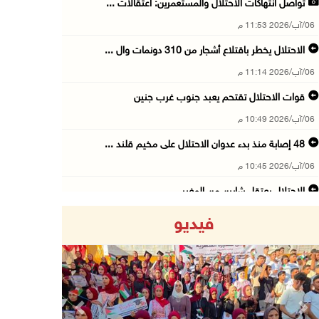
تواصل انتهاكات الاحتلال والمستعمرين: اعتقالات ...
06/آب/2026 11:53 م
الاحتلال يخطر باقتلاع أشجار من 310 دونمات وال ...
06/آب/2026 11:14 م
قوات الاحتلال تقتحم يعبد جنوب غرب جنين
06/آب/2026 10:49 م
48 إصابة منذ بدء عدوان الاحتلال على مخيم قلند ...
06/آب/2026 10:45 م
الاحتلال يعتقل شابين من المغير
06/آب/2026 10:27 م
فيديو
وزير الداخلية يبحث مع مكافحة المخدرات الدولي ...
06/آب/2026 10:01 م
رئيس بلدية الخليل يطلع وفدا أميركيا على تطورا ...
06/آب/2026 09:59 م
Previous
Next