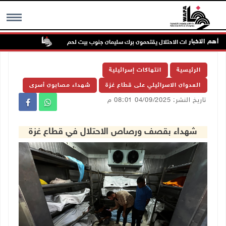
أهم الاخبار
بحماية قوات الاحتلال يقتحمون برك سليمان جنوب بيت لحم
إصابة مسن بجر
MENU
الرئيسية
انتهاكات إسرائيلية
العدوان الاسرائيلي على قطاع غزة
شهداء مصابون أسرى
تاريخ النشر: 04/09/2025 08:01 م
شهداء بقصف ورصاص الاحتلال في قطاع غزة