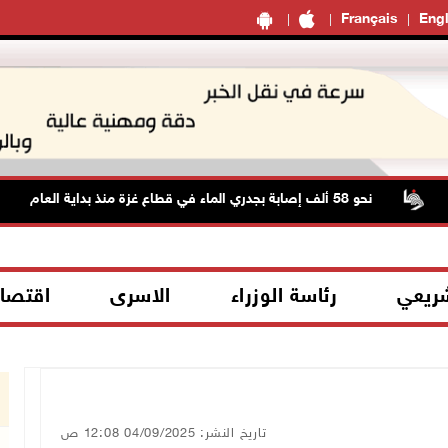
Français
Engl
نحو 58 ألف إصابة بجدري الماء في قطاع غزة منذ بداية العام
شريعي
رئاسة الوزراء
الاسرى
اقتصا
تاريخ النشر: 04/09/2025 12:08 ص