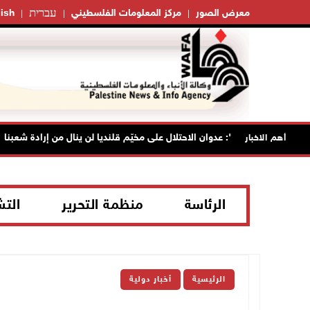
עברית
معرض الصور
مركز المعلومات الفلسطيني
ish
"فتح": عدوان الاحتلال على مخيّم قلنديا لن ينال من إرادة شعبنا
أهم الاخبار
الرئاسة
منظمة التحرير
الت
الرئيسية
أخبار دولية