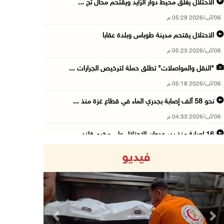
الاحتلال يغلق محيط دوار الزايد ويقتحم محال تج ...
06/آب/2026 05:29 م
الاحتلال يقتحم مدينة طوباس وبلدة عقابا
06/آب/2026 05:23 م
"النقل والمواصلات" تطلق حملة لترخيص الجرارات ...
06/آب/2026 05:18 م
نحو 58 ألف إصابة بجدري الماء في قطاع غزة منذ ...
06/آب/2026 04:33 م
16 إصابة منذ بدء عدوان الاحتلال على مخيم قلند ...
06/آب/2026 04:26 م
فيديو
إرهاب المستوطنين يضرب في خربة الطوبا
06/آب/2026 03:06 م
الخليلي تبحث مع النائب العام تعزيز الشراكة في ...
06/آب/2026 02:41 م
Previous
Next