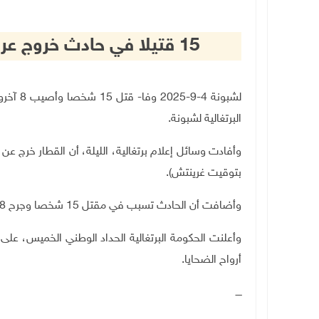
15 قتيلا في حادث خروج عربة قطار عن مسارها في البرتغال
لشبونة 
البرتغالية لشبونة
.
وأفادت وسائل إعلام برتغالية، الليلة، أن القطار خرج ع
بتوقيت غرينتش)
.
وأضافت أن الحادث تسبب في مقتل 15 شخصا وجرح 18 آخرين، 5 منهم في حالة حرجة
وأعلنت الحكومة البرتغالية الحداد الوطني الخميس، على ض
أرواح الضحايا
.
ــــ