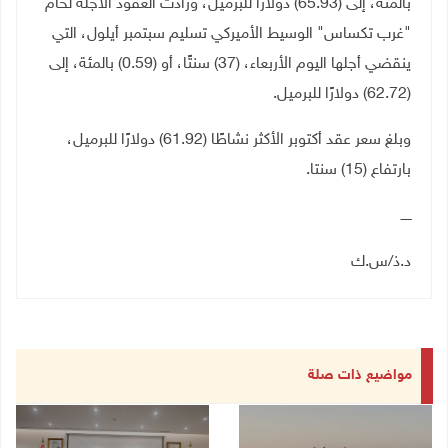
بالمئة، إلى (65.93) دولارًا للبرميل، وزادت العقود الآجلة لخام
"غرب تكساس" الوسيط الأميركي تسليم سبتمبر أيلول، التي
ينقضي أجلها اليوم الأربعاء، (37) سنتًا، أو (0.59) بالمئة، إلى
(62.72) دولارًا للبرميل.
وبلغ سعر عقد أكتوبر الأكثر نشاطًا (61.92) دولارًا للبرميل،
بارتفاع (15) سنتا.
ـــــ
د.ذ/س.ك
مواضيع ذات صلة