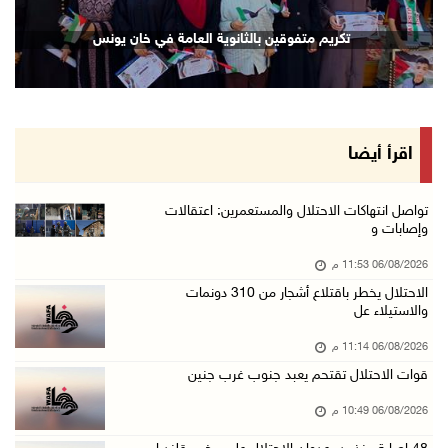
إصابة مسن بجروح ورضوض إثر اعتداء جيش الاحتلال ...
تكريم متفوقين بالثانوية العامة في خان يونس
06/آب/2026 09:13 م
ورشة توصي بخطة عاجلة لاستعادة التعليم الوجاهي ...
06/آب/2026 09:08 م
الرئيس يستقبل مجلس بلدية رام الله ويشدد على د ...
اقرأ أيضا
06/آب/2026 08:36 م
جماهير شعبنا تشيع جثمان الشهيد علاء صبيح في ت ...
تواصل انتهاكات الاحتلال والمستعمرين: اعتقالات
وإصابات و
06/آب/2026 08:33 م
06/08/2026 11:53 م
الاحتلال يوسع حملات الدهم والاعتقال في قلنديا ...
الاحتلال يخطر باقتلاع أشجار من 310 دونمات
06/آب/2026 08:06 م
والاستيلاء عل
الرئيس المصري وملك البحرين يشددان على ضرورة ت ...
06/08/2026 11:14 م
06/آب/2026 07:57 م
قوات الاحتلال تقتحم يعبد جنوب غرب جنين
الاحتلال يخطر بإزالة أشجار زيتون والاستيلاء ع ...
06/08/2026 10:49 م
06/آب/2026 07:53 م