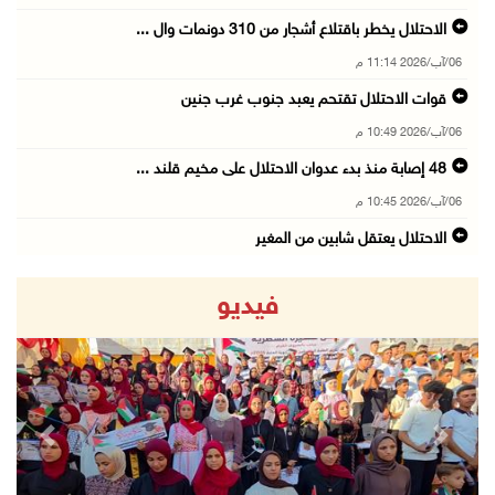
الاحتلال يخطر باقتلاع أشجار من 310 دونمات وال ...
06/آب/2026 11:14 م
قوات الاحتلال تقتحم يعبد جنوب غرب جنين
06/آب/2026 10:49 م
48 إصابة منذ بدء عدوان الاحتلال على مخيم قلند ...
06/آب/2026 10:45 م
الاحتلال يعتقل شابين من المغير
06/آب/2026 10:27 م
فيديو
وزير الداخلية يبحث مع مكافحة المخدرات الدولي ...
06/آب/2026 10:01 م
رئيس بلدية الخليل يطلع وفدا أميركيا على تطورا ...
06/آب/2026 09:59 م
revious
Next
06/آب/2026 09:17 م