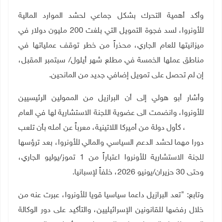
وأكد أهمية التحرك بشكل جماعي لحشد الموارد المالية
للأونروا، لسد فجوة التمويل التي بلغت 200 مليون دولار في
ميزانيتها للعام الجاري، محذراً من خطر توقف عملياتها في
مناطق عملها الخمسة في مطلع شهر أيلول/ سبتمبر المقبل،
إن لم تحصل على تمويل إضافي جديد من المانحين.
وأشار أبو هولي إلى أن البرازيل من الممولين الرئيسيين
للأونروا، وانضمت الى عضوية اللجنة الاستشارية لها في العام
2014، كأول دولة من أميركا اللاتينية، معرباً عن أمله بأن تلعب
دورا مهما لحشد الدعم السياسي والمالي للأونروا، بعد ترؤسها
للجنة الاستشارية للأونروا اعتباراً من 1 تموز/يوليو الجاري،
وحتى 30 حزيران/يونيو 2026، خلفاً لإسبانيا
.
وتابع: "تعد البرازيل داعما سياسيا قويا للأونروا، عبرت عنه من
خلال رفضها للقانونين الإسرائيليين، والتأكيد على دور الوكالة