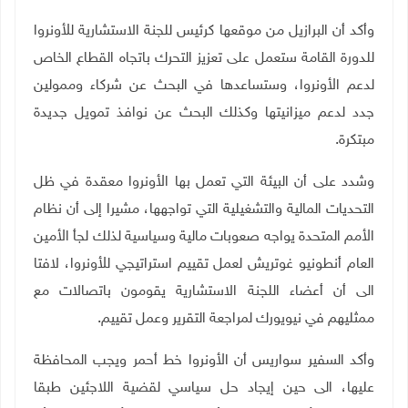
وأكد أن البرازيل من موقعها كرئيس للجنة الاستشارية للأونروا
للدورة القامة ستعمل على تعزيز التحرك باتجاه القطاع الخاص
لدعم الأونروا، وستساعدها في البحث عن شركاء وممولين
جدد لدعم ميزانيتها وكذلك البحث عن نوافذ تمويل جديدة
مبتكرة.
وشدد على أن البيئة التي تعمل بها الأونروا معقدة في ظل
التحديات المالية والتشغيلية التي تواجهها، مشيرا إلى أن نظام
الأمم المتحدة يواجه صعوبات مالية وسياسية لذلك لجأ الأمين
العام أنطونيو غوتريش لعمل تقييم استراتيجي للأونروا، لافتا
الى أن أعضاء اللجنة الاستشارية يقومون باتصالات مع
ممثليهم في نيويورك لمراجعة التقرير وعمل تقييم.
وأكد السفير
سواريس أ
ن الأونروا خط أحمر ويجب المحافظة
عليها، الى حين إيجاد حل سياسي لقضية اللاجئين طبقا