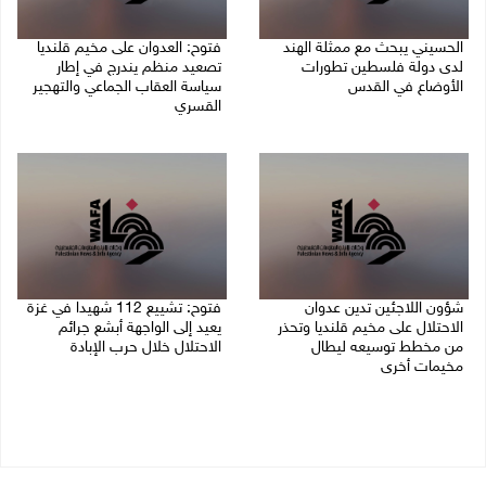
الحسيني يبحث مع ممثلة الهند
فتوح: العدوان على مخيم قلنديا
لدى دولة فلسطين تطورات
تصعيد منظم يندرج في إطار
الأوضاع في القدس
سياسة العقاب الجماعي والتهجير
القسري
06/08/2026 01:19 م
06/08/2026 11:45 ص
شؤون اللاجئين تدين عدوان
فتوح: تشييع 112 شهيدا في غزة
الاحتلال على مخيم قلنديا وتحذر
يعيد إلى الواجهة أبشع جرائم
من مخطط توسيعه ليطال
الاحتلال خلال حرب الإبادة
مخيمات أخرى
04/08/2026 05:56 م
06/08/2026 09:36 ص