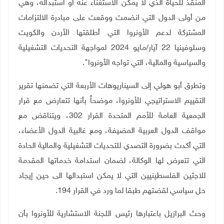
المنقذ للحياة الذي لا يمكن الاستغناء عنه أو استبداله، وهي
من أولى الدول التي انضمت ووقعت على مبادرة الالتزامات
المشتركة لدعم الأونروا التي أطلقتها الأردن والكويت
وسلوفينيا
22
آيار/مايو 2024 لمواجهة التحديات التشغيلية
والسياسية والمالية، التي تواجه الأونروا".
وتطرق أبو هولي إلى السيناريوهات الأربعة التي تضمنها تقرير
التقييم الاستراتيجي للأونروا، موضحاً بأنها تتعارض مع قرار
الجمعية العامة للأمم المتحدة القرار 302، ويتناقض مع
مواقف الدول العربية المضيفة، ومع غالبية الدول الأعضاء،
التي أكدت بضرورة التصدي للتحديات التشغيلية والمالية الحادة
التي تتعرض لها الوكالة، لضمان استدامة خدماتها المقدمة
للاجئين الفلسطينيين التي لا يمكن استبدالها الى حين إيجاد
حل سياسي لقضتهم طبقا لما ورد في القرار 194.
وحث البرازيل باعتبارها رئيس اللجنة الاستشارية للأونروا بأن