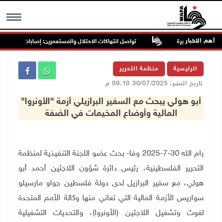
أهم الاخبار
تواصل انتهاكات الاحتلال والمستعمرين: إصابات واعتقالات واق
MENU
الرئيسية
منظمة التحرير
تاريخ النشر: 30/07/2025 09:10 م
أبو هولي يبحث مع السفير البرازيلي أزمة "الأونروا"
المالية وأوضاع المخيمات في الضفة
رام الله 30-7-2025 وفا- بحث عضو اللجنة التنفيذية لمنظمة
التحرير الفلسطينية، رئيس دائرة شؤون اللاجئين أحمد أبو
هولي، مع سفير البرازيل لدى دولة فلسطين جواو مارسيلو
سواريس الأزمة المالية التي تعاني منها وكالة الأمم المتحدة
لغوث وتشغيل اللاجئين (الأونروا)، والتحديات التشغيلية