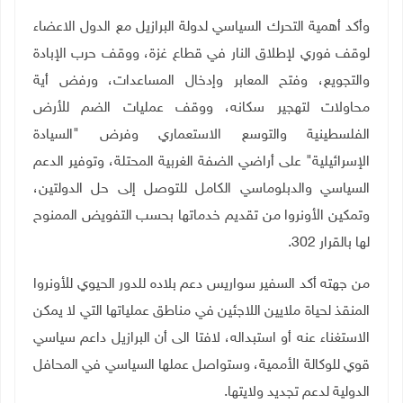
وأكد أهمية التحرك السياسي لدولة البرازيل مع الدول الاعضاء
لوقف فوري لإطلاق النار في قطاع غزة، ووقف حرب الإبادة
والتجويع، وفتح المعابر وإدخال المساعدات، ورفض أية
محاولات لتهجير سكانه، ووقف عمليات الضم للأرض
الفلسطينية والتوسع الاستعماري وفرض "السيادة
الإسرائيلية" على أراضي الضفة الغربية المحتلة، وتوفير الدعم
السياسي والدبلوماسي الكامل للتوصل إلى حل الدولتين،
وتمكين الأونروا من تقديم خدماتها بحسب التفويض الممنوح
لها بالقرار 302.
من جهته أكد السفير
سواريس
دعم بلاده للدور الحيوي للأونروا
المنقذ لحياة ملايين اللاجئين في مناطق عملياتها التي لا يمكن
الاستغناء عنه أو استبداله، لافتا الى أن البرازيل داعم سياسي
قوي للوكالة الأممية، وستواصل عملها السياسي في المحافل
الدولية لدعم تجديد ولايتها.