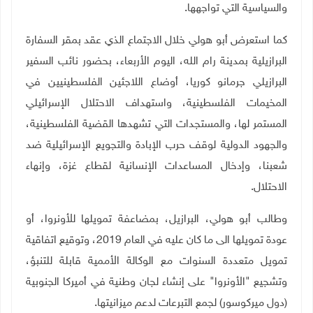
والسياسية التي تواجهها.
كما استعرض أبو هولي خلال الاجتماع الذي عقد بمقر
السفارة
البرازيلية
بمدينة رام الله، اليوم الأربعاء، بحضور نائب السفير
البرازيلي جرمانو كوريا، أوضاع اللاجئين الفلسطينيين في
المخيمات الفلسطينية، واستهداف الاحتلال الإسرائيلي
المستمر لها، والمستجدات التي تشهدها القضية الفلسطينية،
والجهود الدولية لوقف حرب الإبادة والتجويع الإسرائيلية ضد
شعبنا، وإدخال المساعدات الإنسانية لقطاع غزة، وإنهاء
الاحتلال.
وطالب أبو هولي، البرازيل، بمضاعفة تمويلها للأونروا، أو
عودة تمويلها الى ما كان عليه في العام 2019، وتوقيع اتفاقية
تمويل متعددة السنوات مع الوكالة الأممية قابلة للتنبؤ،
وتشجيع "الأونروا" على إنشاء لجان وطنية في أميركا الجنوبية
(دول ميركوسور) لجمع التبرعات لدعم ميزانيتها
.