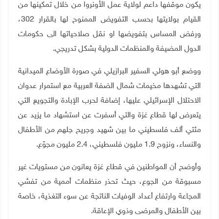
يكون موقفها داعم لولاية عمل الأونروا من خلال تمكينها من
القيام بولايتها بحسب التفويض الممنوح لها بالقرار 302،
ورفض المساس بتفويضها او نقل صلاحياتها الى حكومات
الدول المضيفة والمنظمات الدولية بشكل تدريجي.
ووضع أبو هولي السفير البرازيلي في صورة الأوضاع الميدانية
التي تشهدها مخيمات شمال الضفة العربية مع استمرار عدوان
الاحتلال الإسرائيلي عليها، إضافة لحرب الإبادة والتجويع التي
يتعرض لها قطاع غزة والتي أسفرت عن استشهاد ما يزيد عن
مئتي ألف فلسطيني ما بين شهيد وجريح جلهم من الأطفال
والنساء، ونزوح
1.9
مليون فلسطيني، 2.4 مليون مجوّع.
وأوضح أن المواطنين في قطاع غزة يعانون من مستويات غير
مسبوقة من الجوع، حيث تحذر منظمات أممية من تفشي
المجاعة وارتفاع أعداد الوفيات الناتجة عن سوء التغذية، خاصة
بين الأطفال والمرضى وذوي الإعاقة.