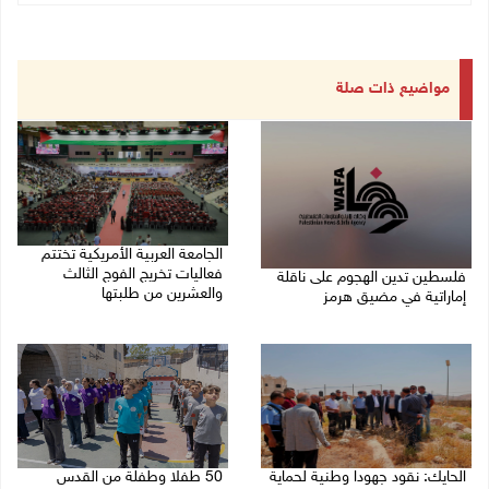
مواضيع ذات صلة
الجامعة العربية الأمريكية تختتم
فعاليات تخريج الفوج الثالث
فلسطين تدين الهجوم على ناقلة
والعشرين من طلبتها
إماراتية في مضيق هرمز
08/08/2026 06:20 م
08/08/2026 06:25 م
الحايك: نقود جهودا وطنية لحماية
50 طفلا وطفلة من القدس