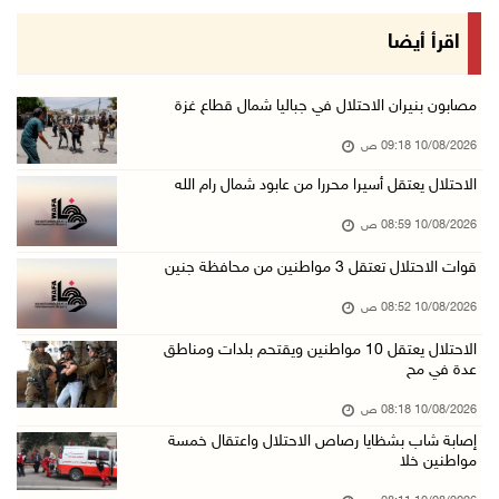
إصابة شاب بشظايا رصاص الاحتلال واعتقال خمسة م ...
اقرأ أيضا
10/آب/2026 08:11 ص
حالة الطقس: استمرار تأثير الكتلة الهوائية شدي ...
مصابون بنيران الاحتلال في جباليا شمال قطاع غزة
10/آب/2026 07:51 ص
10/08/2026 09:18 ص
الاحتلال يواصل عدوانه على غزة والضفة.. إصابات ...
الاحتلال يعتقل أسيرا محررا من عابود شمال رام الله
09/آب/2026 11:59 م
10/08/2026 08:59 ص
"نقابة الصحفيين": 108 اعتداءات بحق الصحفيين ا ...
قوات الاحتلال تعتقل 3 مواطنين من محافظة جنين
09/آب/2026 11:27 م
10/08/2026 08:52 ص
إصابات بنيران الاحتلال في حي التفاح شمال شرق ...
09/آب/2026 11:02 م
الاحتلال يعتقل 10 مواطنين ويقتحم بلدات ومناطق
عدة في مح
الاحتلال يقتحم بلدات عتيل وزيتا وباقة الشرقية ...
10/08/2026 08:18 ص
09/آب/2026 10:35 م
إصابة شاب بشظايا رصاص الاحتلال واعتقال خمسة
مستعمرون إرهابيون وقوات الاحتلال يقتحمون قرية ...
مواطنين خلا
09/آب/2026 10:31 م