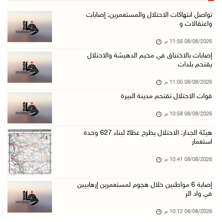
مستعمرون يهاجمون قرية أبو فلاح
تواصل انتهاكات الاحتلال والمستعمرين: إصابات
واعتقالات و
08/آب/2026 07:07 م
08/08/2026 11:56 م
مستعمرون يقتحمون بلدة بيت عور التحتا وقرية جل ...
إصابات بالاختناق في مخيم الدهيشة والاحتلال
08/آب/2026 06:39 م
يقتحم بلدات
فلسطين تدين الهجوم على ناقلة إماراتية في مضيق ...
08/08/2026 11:05 م
08/آب/2026 06:25 م
قوات الاحتلال تقتحم مدينة البيرة
شعراء غزة يوثقون النزوح والفقد بقصائد من الخي ...
08/08/2026 10:58 م
08/آب/2026 06:23 م
هيئة الجدار: الاحتلال يطرح عطاءً لبناء 627 وحدة
الجامعة العربية الأمريكية تختتم فعاليات تخريج ...
استعمار
08/آب/2026 06:20 م
08/08/2026 10:41 م
إصابات بالاختناق خلال اقتحام الاحتلال قرية ال ...
إصابة 6 مواطنين خلال هجوم لمستعمرين إرهابيين
08/آب/2026 05:52 م
في واد الر
الحايك: نقود جهودا وطنية لحماية المواقع الأثر ...
08/08/2026 10:12 م
08/آب/2026 04:50 م