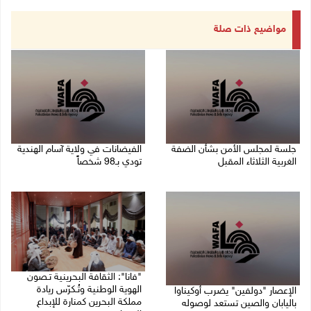
مواضيع ذات صلة
جلسة لمجلس الأمن بشأن الضفة
الفيضانات في ولاية آسام الهندية
الغربية الثلاثاء المقبل
تودي بـ98 شخصاً
08/08/2026 04:03 م
08/08/2026 12:42 م
"فانا": الثقافة البحرينية تـصون
الهوية الوطنية وتُـكرّس ريادة
الإعصار "دولفين" يضرب أوكيناوا
مملكة البحرين كمنارة للإبداع
باليابان والصين تستعد لوصوله