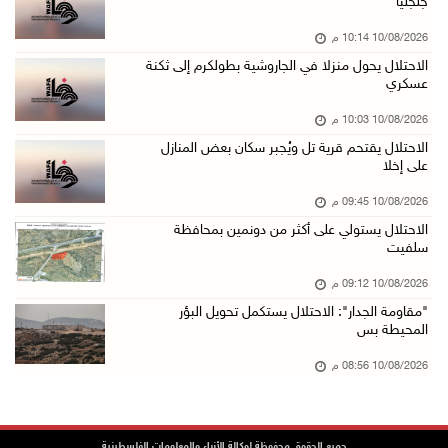
جلجليا
10/آب/2026 07:22 م
10/08/2026 10:14 م
مستعمرون إرهابيون يجرفون أراضي في سالم شرق نا ...
الاحتلال يحول منزلا في الجاروشية بطولكرم إلى ثكنة
10/آب/2026 07:13 م
عسكري
قصة أطفال جديدة بالدنمركية لخالد جمعة
10/08/2026 10:03 م
10/آب/2026 07:09 م
الاحتلال يقتحم قرية تل ويُجبر سكان بعض المنازل
على إخلا
حمزة يبصر النور بعد استشهاد والدته
10/آب/2026 06:48 م
10/08/2026 09:45 م
الاحتلال يستولي على أكثر من دونمين بمحافظة
مستعمرون إرهابيون يعتدون على مواطنين وممتلكات ...
سلفيت
10/آب/2026 06:42 م
10/08/2026 09:12 م
مستعمرون إرهابيون يقتحمون منزلا على أطراف الح ...
"مقاومة الجدار": الاحتلال يستكمل تحويل البؤر
10/آب/2026 06:32 م
المحيطة بس
مدير عام الدفاع المدني يبحث مع سفير قبرص الاس ...
10/08/2026 08:56 م
10/آب/2026 06:11 م
زلزال يضرب كولومبيا: عشرات القتلى والمصابين و ...
جميع الحقوق محفوظة لوكالة الأنباء والمعلومات الفلسطينية