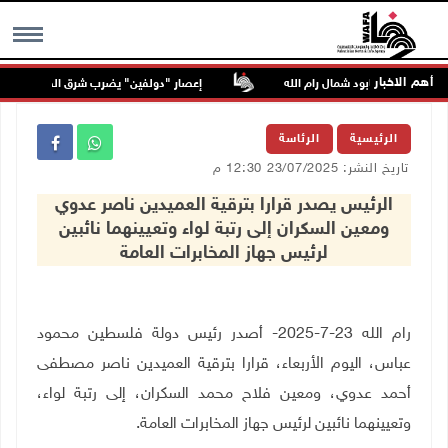
أهم الاخبار
ا محررا من عابود شمال رام الله
إعصار "دولفين" يضرب شرق الصين ويتسبب في 
MENU
الرئيسية
الرئاسة
تاريخ النشر: 23/07/2025 12:30 م
الرئيس يصدر قرارا بترقية العميدين ناصر عدوي
ومعين السكران إلى رتبة لواء وتعيينهما نائبين
لرئيس جهاز المخابرات العامة
رام الله 23-7-2025- أصدر رئيس دولة فلسطين محمود
عباس، اليوم الأربعاء، قرارا بترقية العميدين ناصر مصطفى
أحمد عدوي، ومعين فلاح محمد السكران، إلى رتبة لواء،
وتعيينهما نائبين لرئيس جهاز المخابرات العامة.