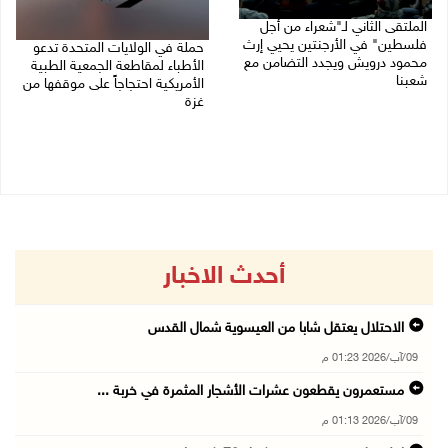
الملتقى الثاني لـ"شعراء من أجل
فلسطين" في الأرجنتين يحيي إرث
حملة في الولايات المتحدة تدعو
محمود درويش ويجدد التضامن مع
الأطباء لمقاطعة الجمعية الطبية
شعبنا
الأمريكية احتجاجاً على موقفها من
غزة
09/08/2026 09:13 ص
09/08/2026 08:27 ص
أحدث الاخبار
الاحتلال يعتقل شابا من العيسوية شمال القدس
09/آب/2026 01:23 م
مستعمرون يقطعون عشرات الأشجار المثمرة في خربة ...
09/آب/2026 01:13 م