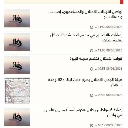
08/آب/2026 07:56 م
مستعمرون يهاجمون قرية أبو فلاح
تواصل انتهاكات الاحتلال والمستعمرين: إصابات
واعتقالات و
08/آب/2026 07:07 م
08/08/2026 11:56 م
مستعمرون يقتحمون بلدة بيت عور التحتا وقرية جل ...
إصابات بالاختناق في مخيم الدهيشة والاحتلال
08/آب/2026 06:39 م
يقتحم بلدات
فلسطين تدين الهجوم على ناقلة إماراتية في مضيق ...
08/08/2026 11:05 م
08/آب/2026 06:25 م
قوات الاحتلال تقتحم مدينة البيرة
شعراء غزة يوثقون النزوح والفقد بقصائد من الخي ...
08/08/2026 10:58 م
08/آب/2026 06:23 م
هيئة الجدار: الاحتلال يطرح عطاءً لبناء 627 وحدة
الجامعة العربية الأمريكية تختتم فعاليات تخريج ...
استعمار
08/آب/2026 06:20 م
08/08/2026 10:41 م
إصابات بالاختناق خلال اقتحام الاحتلال قرية ال ...
إصابة 6 مواطنين خلال هجوم لمستعمرين إرهابيين
08/آب/2026 05:52 م
في واد الر
الحايك: نقود جهودا وطنية لحماية المواقع الأثر ...
08/08/2026 10:12 م
08/آب/2026 04:50 م