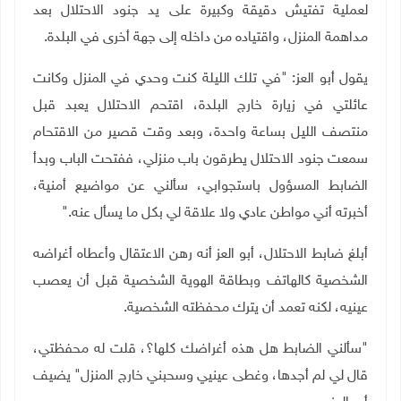
لعملية تفتيش دقيقة وكبيرة على يد جنود الاحتلال بعد
مداهمة المنزل، واقتياده من داخله إلى جهة أخرى في البلدة
.
يقول أبو العز: "في تلك الليلة كنت وحدي في المنزل وكانت
عائلتي في زيارة خارج البلدة، اقتحم الاحتلال يعبد قبل
منتصف الليل بساعة واحدة، وبعد وقت قصير من الاقتحام
سمعت جنود الاحتلال يطرقون باب منزلي، ففتحت الباب وبدأ
الضابط المسؤول باستجوابي، سألني عن مواضيع أمنية،
أخبرته أني مواطن عادي ولا علاقة لي بكل ما يسأل عنه
".
أبلغ ضابط الاحتلال، أبو العز أنه رهن الاعتقال وأعطاه أغراضه
الشخصية كالهاتف وبطاقة الهوية الشخصية قبل أن يعصب
عينيه، لكنه تعمد أن يترك محفظته الشخصية
.
"
سألني الضابط هل هذه أغراضك كلها؟، قلت له محفظتي،
قال لي لم أجدها، وغطى عينيي وسحبني خارج المنزل" يضيف