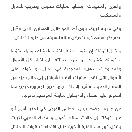
والقرى والمخيمات، يتخللها عمليات تفتيش وتخريب للمنازل
والممتلكات
.
وفي مدينة البيرة، يروي أحد المواطنين المسنين، الذي فضّل
عدم ذكر اسمه، كيف تعرض منزله للسرقة من جنود الاحتلال
.
ويقول لـ"وفا": إن جنود الاحتلال اقتحموا منزله مؤخرا، وخرّبوا
محتوياته وكسّروها، وأجبروه وعائلته على إخراج كل الأموال
والمصوغات الذهبية الموجودة في المنزل، واستولوا على
الأموال التي تقدر بعشرات آلاف الشواقل إلى جانب جزء من
المصاغ الذهبي، مشيرا إلى أن الجنود حرروا لهم ورقة بجزء مما
استولوا عليه فقط، وأنه يحاول متابعة الموضوع قانونيا
.
من جانبه، أوضح رئيس المجلس القروي في المغير أمين أبو
عليا لـ"وفا"، إن حالات سرقة الأموال والمصاغ الذهبي تكررت
بشكل كبير في الفترة الأخيرة خلال اقتحامات قوات الاحتلال