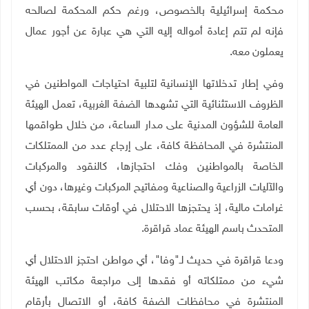
محكمة إسرائيلية بالخصوص، ورغم حكم المحكمة لصالحه
فإنه لم تتم إعادة أمواله إليه التي هي عبارة عن أجور عمال
يعملون معه
.
وفي إطار تدخلاتها الإنسانية لتلبية احتياجات المواطنين في
الظروف الاستثنائية التي تشهدها الضفة الغربية، تعمل الهيئة
العامة للشؤون المدنية على مدار الساعة، من خلال طواقمها
المنتشرة في المحافظة كافة، على إرجاع عدد من الممتلكات
الخاصة بالمواطنين وفك احتجازها، كالنقود والمركبات
والآليات الزراعية والصناعية ومفاتيح المركبات وغيرها، دون أي
غرامات مالية، إذ يحتجزها الاحتلال في أوقات سابقة، بحسب
المتحدث باسم الهيئة عماد قراقرة
.
ودعا قراقرة في حديث لـ"وفا"، أي مواطن احتجز الاحتلال أي
شيء من ممتلكاته أو فقدها إلى مراجعة مكاتب الهيئة
المنتشرة في محافظات الضفة كافة، أو الاتصال بأرقام