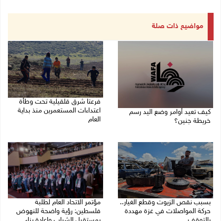
مواضيع ذات صلة
فرعتا شرق قلقيلية تحت وطأة
اعتداءات المستعمرين منذ بداية
كيف تعيد أوامر وضع اليد رسم
العام
خريطة جنين؟
03/08/2026 09:16 ص
03/08/2026 02:38 م
بسبب نقص الزيوت وقطع الغيار..
مؤتمر الاتحاد العام لطلبة
حركة المواصلات في غزة مهددة
فلسطين: رؤية واضحة للنهوض
بالتوقف
بمستقبل الشباب واعادة بناء