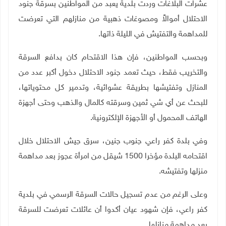
عشرات البلاغات وردت بلدية يعبد من المواطنين بسرقة جنود
الاحتلال أموالاً ومصوغات ذهبية من منازلهم التي تعرضت
للمداهمة والتفتيش في الليلة ذاتها
.
وبحسب المواطنين، فإن هذا الاقتحام كان بدافع السرقة
والتخريب فقط، حيث تعمد جنود الاحتلال دخول أكبر عدد من
المنازل وتفتيشها بطريقة عشوائية، وتدمير كل محتوياتها،
للبحث عن أي شي ثمين وسرقته كالمال والذهب وحتى أجهزة
الهاتف المحمول أو الأجهزة الإلكترونية
.
وفي بلدة كفر راعي جنوب جنين، سرق جيش الاحتلال خلال
اقتحامه البلدة مؤخرا 1500 شيقل من امرأة عجوز بعد مداهمة
منزلها وتفتيشه
.
وعلى الرغم من عدم تسجيل حالات السرقة الرسمي في بلدية
كفر راعي، فإن شهود عيان أكدوا أن عائلات تعرضت للسرقة
بعد مداهمة منازلها
.