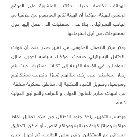
الهواتف الخاصة بمدراء المكاتب المنشورة على الموقع
الرسمي للهيئة، مؤكدا أن الهيئة تتابع الموضوع من طرفها مع
الجانب الإسرائيلي، بناءً على المعطيات التي تصل إليها حول
المفقودات، من أجل استرجاعها
.
وذكر مركز الاتصال الحكومي في تقرير صدر عنه، أن قوات
الاحتلال الإسرائيلي صعّدت، مؤخرا، سياسة تحويل منازل
المواطنين في الضفة الغربية إلى ثكنات عسكرية، حيث يتم
إجبار المواطنين على إخلاء منازلهم قسرًا، وتخريب ممتلكاتهم
وسرقتها، وتحويل الأحياء السكنية إلى مناطق عسكرية مغلقة،
في انتهاك صارخ للقانون الدولي والأعراف والمواثيق الدولية
كافة
.
وبحسب التقرير، يتخذ جنود الاحتلال من هذه المنازل نقاط
مراقبة ومراكز قيادة ميدانية ومواقع قنص، أو أماكن للتحقيق
الميداني مع المعتقلين. وفي بعض الحالات، تم تحويل مبانٍ