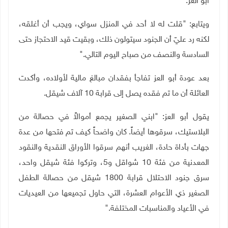
أبو العز
.
ويتابع: "قلت له لا أحد في المنزل سواي، ويجب أن أغلقه،
لكنه رد عليّ أن الجنود سيتولون ذلك، وبقيت قيد الاحتجاز حتى
السادسة والنصف من صباح اليوم التالي
".
بعد عودة أبو العز تفاجأ بفقدان مبالغ مالية لأولاده، وأكدت
العائلة أن ما تم فقده يصل إلى قرابة 10 آلاف شيقل
.
يقول أبو العز: "ابني الصغير يجمع أموالاً في حصالة من
البلاستيك، سرقوها أيضاً. كان واضحاً كيف تم فتحها من عدة
جهات بأداة حادة، الغريب أنهم سرقوا الأوراق النقدية والنقود
المعدنية من فئة 10 شواقل و5، وتركوا فئة شيقل واحد،
سرق جنود الاحتلال قرابة 1800 شيقل من حصالة الطفل
الصغير ذي الأعوام العشرة، التي حاول تجميعها من العيديات
في الأعياد والمناسبات المختلفة
".