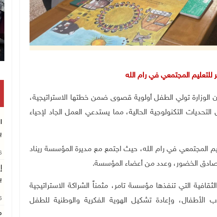
تكريم متفوقين بالثانوية العامة في خان يونس
 للتعليم المجتمعي في رام الله
عماد حمدان إن الوزارة تولي الطفل أولوية قصوى ضمن خطتها الاستراتيجية،
ديات التكنولوجية الحالية، مما يستدعي العمل الجاد لإحياء
ا
ب
يم المجتمعي في رام الله، حيث اجتمع مع مديرة المؤسسة ريناد
26
يم صادق الخضور، وعدد من أعضاء المؤسسة
.
إ
ب
الثقافية التي تنفذها مؤسسة تامر، مثمناً الشراكة الاستراتيجية
26
 الأطفال، وإعادة تشكيل الهوية الفكرية والوطنية للطفل
م