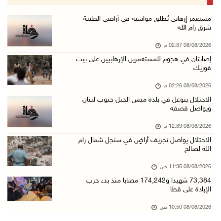
08/آب/2026 12:30 م
الإعصار "دولفين" يضرب أوكيناوا باليابان والصي ...
مستعمر إرهابي يُطلق مواشيه في أراضي الطيبة
شرق رام الله
08/آب/2026 12:08 م
08/08/2026 02:37 م
42 الف مسافر تنقلوا عبر معبر الكرامة الأسبوع ...
إصابتان في هجوم للمستعمرين الإرهابيين على بيت
08/آب/2026 11:44 ص
فوريك
الاحتلال يواصل تجريف أراضٍ في سنجل شمال رام ...
08/08/2026 02:26 م
08/آب/2026 11:35 ص
الاحتلال يتوغل في بلدة ميس الجبل جنوب لبنان
ويواصل قصفه
منتخبنا الوطني للتايكواندو يستهل مشاركته في ب ...
08/آب/2026 11:06 ص
08/08/2026 12:39 م
الاحتلال يواصل تجريف أراضٍ في سنجل شمال رام
"فانا": الثقافة البحرينية تـصون الهوية الوطني ...
الله لصالح
08/آب/2026 11:04 ص
08/08/2026 11:35 ص
73,384 شهيدا و174,242 مصابا منذ بدء حرب الإبا ...
73,384 شهيدا و174,242 مصابا منذ بدء حرب
08/آب/2026 10:50 ص
الإبادة على قطا
مستعمرون إرهابيون يهاجمون منزلا ويقتحمون مناط ...
08/08/2026 10:50 ص
08/آب/2026 10:22 ص