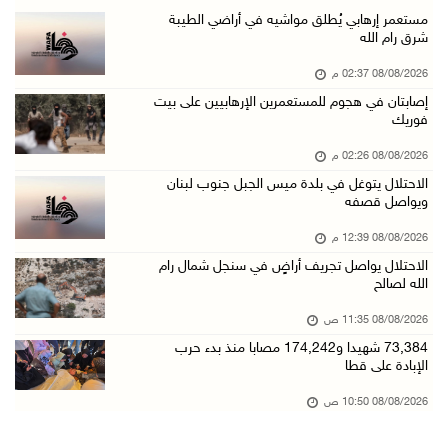
الاحتلال يواصل تجريف أراضٍ في سنجل شمال رام ...
مستعمر إرهابي يُطلق مواشيه في أراضي الطيبة
شرق رام الله
08/آب/2026 11:35 ص
08/08/2026 02:37 م
منتخبنا الوطني للتايكواندو يستهل مشاركته في ب ...
إصابتان في هجوم للمستعمرين الإرهابيين على بيت
08/آب/2026 11:06 ص
فوريك
"فانا": الثقافة البحرينية تـصون الهوية الوطني ...
08/08/2026 02:26 م
08/آب/2026 11:04 ص
الاحتلال يتوغل في بلدة ميس الجبل جنوب لبنان
ويواصل قصفه
73,384 شهيدا و174,242 مصابا منذ بدء حرب الإبا ...
08/آب/2026 10:50 ص
08/08/2026 12:39 م
الاحتلال يواصل تجريف أراضٍ في سنجل شمال رام
مستعمرون إرهابيون يهاجمون منزلا ويقتحمون مناط ...
الله لصالح
08/آب/2026 10:22 ص
08/08/2026 11:35 ص
قوات الاحتلال تجري تحقيقات ميدانية مع عشرات ا ...
73,384 شهيدا و174,242 مصابا منذ بدء حرب
08/آب/2026 10:18 ص
الإبادة على قطا
تقرير: خطاب الكراهية والتحريض يتصاعد في أوساط ...
08/08/2026 10:50 ص
08/آب/2026 10:10 ص