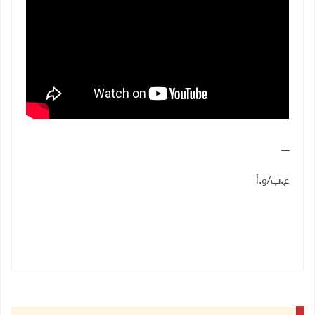
ـــــ
ع.ب/و.أ