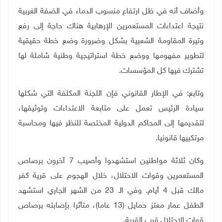
وأضاف أنه في ظل ارتفاع منسوب الدماء في الضفة الغربية
نتيجة اعتداءات المستعمرين الإرهابية هناك حاجة إلى رفع
وتيرة المقاومة الشعبية بشكل وضرورة وضع خطة حقيقية
لتطوير مفهومها ووضع خطة استراتيجية وطنية
شاملة لها
تشترك فيها كل المؤسسات.
وتابع: في الإطار القانوني فإن اللجنة المكلفة التي شكلها
سيادة الرئيس تعمل على متابعة الاعتداءات وتوثيقها،
لتقديمها إلى المحاكم الدولية المختصة للنظر فيها ومحاسبة
مرتكبيها قانونيا.
وكان ثلاثة مواطنين استشهدوا وأصيب 7 آخرون برصاص
المستعمرين وقوات الاحتلال، خلال الهجوم على قرية كفر
مالك قبل 4 أيام
.
وفي الـ 23 من الشهر الجاري استشهد
الطفل عمار معتز حمايل (13 عاما)، متأثرا بإصابته برصاص
قوات الاحتلال قرب القرية.