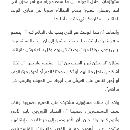
ستوتزمان، خلال الجولة، إن ما سمعه ورآه هو أمر محزن لأي
أحد ويعطي شعورا بعدم العدالة، معربا عن تعازي الوفد
للعائلات المكلومة التي فقدت أبناءها.
وأضاف أن هذا الوقت هو الذي يجب على العالم كله أن يصحو
فيه ويتحرك لوقف ما يحدث، مشيرا إلى أن عنف المستعمرين
ليس بجديد، ولكنه بات يحدث كل يوم وكل ساعة وكل دقيقة.
وقال: "لا يمكن تبرير العنف من أجل العنف، ولا يجوز أن يُقتل
أشخاص داخل منازلهم أو تُخرب ممتلكاتهم أو تُحرق مركباتهم،
أو يُجبر الناس على العيش في أجواء من الخوف والرعب في
قراهم".
وأكد أن هناك مسؤولية مشتركة على الجميع بضرورة وقف
عنف المستعمرين، مضيفا أن الاتحاد الأوروبي تابع الأمر،
وأنهم كانوا واضحين بأن الأمر وصل إلى مرحلة يجب إيقافها،
مشددا على أهمية حماية القرى والبلدات الفلسطينية،