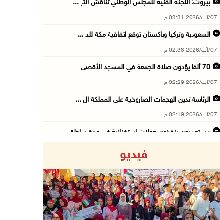
بيروت: اللجنة الفنية للمجلس الوطني تناقش التر ...
07/آب/2026 03:31 م
السعودية وتركيا وباكستان توقع اتفاقية مكة للد ...
07/آب/2026 02:38 م
70 ألفا يؤدون صلاة الجمعة في المسجد الأقصى
07/آب/2026 02:29 م
الرئاسة تدين الهجمات الصاروخية على المملكة ال ...
07/آب/2026 02:19 م
مستعمرون ينفذون جولات استفزازية في عدة مناطق ...
07/آب/2026 02:08 م
فيديو
أمين عام الجامعة العربية يحذر من نهج إسرائيل ...
07/آب/2026 01:41 م
مستعمرون يهاجمون صهريجا للمياه في خلايل اللوز ...
07/آب/2026 01:38 م
Previous
Next