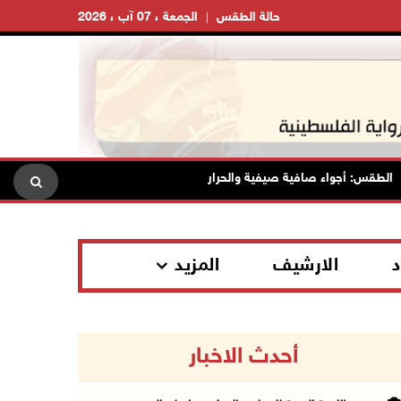
حالة الطقس
الجمعة ، 07 آب ، 2026
طقس: أجواء صافية صيفية والحرارة حول معدلها العام
محافظة ال
د
الارشيف
المزيد
أحدث الاخبار