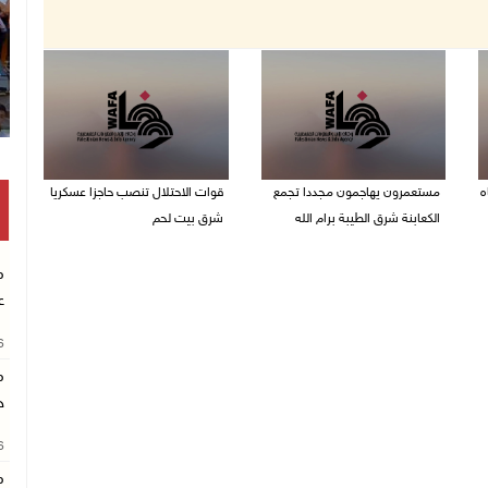
ه
مستعمرون يهاجمون مجددا تجمع
قوات الاحتلال تنصب حاجزا عسكريا
الكعابنة شرق الطيبة برام الله
شرق بيت لحم
07/08/2026 12:08 م
07/08/2026 09:06 ص
م
ع
26
م
خ
26
م