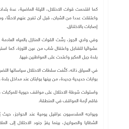
كما اقتحمت قوات الاحتلال، الليلة الماضية، عدة بلد
واعتقلت عددا من الشبان، قبل أن تفرج عنهم لاحقًا، و
إصابات بالاختناق
.
وفي وادي الجوز، رشّت القوات المنازل بالمياه العادمة
عشوائيا للقنابل واعتقال شاب من عين اللوزة، كما است
بلدة جبل المكبر واعتدت على المواطنين فيها
.
في السياق ذاته، كثّفت سلطات الاحتلال سياساتها التضي
بوابات حديدية جديدة، من بينها بوابتان عند مداخل بلدة ح
واستولت شرطة الاحتلال على مواقف حيوية للمركبات قر
فاقم أزمة المواقف في المنطقة
.
ويواجه المقدسيون عراقيل يومية عند الحواجز، حيث 
الشظايا والصواريخ، بينما يفرّ جنود الاحتلال إلى ال