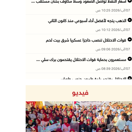
أسعار النفط تواصل الصعود وسط مخاوف بشأن مستقب ...
07/آب/2026 10:25 ص
الذهب يتجه لأفضل أداء أسبوعي منذ كانون الثاني
07/آب/2026 10:12 ص
قوات الاحتلال تنصب حاجزا عسكريا شرق بيت لحم
07/آب/2026 09:06 ص
مستعمرون بحماية قوات الاحتلال يقتحمون برك سلي ...
07/آب/2026 08:39 ص
الاحتلال يقتحم بلدة طمون جنوب طوباس
07/آب/2026 08:24 ص
فيديو
محافظة القدس: انسحاب قوات الاحتلال من مخيم قل ...
07/آب/2026 08:23 ص
الطقس: أجواء صافية صيفية والحرارة حول معدلها ...
07/آب/2026 08:15 ص
Previous
Next