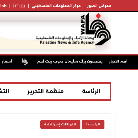
עברית
معرض الصور
مركز المعلومات الفلسطيني
ish
 قوات الاحتلال يقتحمون برك سليمان جنوب بيت لحم
أسعار النف
أهم الاخبار
الرئاسة
منظمة التحرير
الت
الرئيسية
انتهاكات إسرائيلية