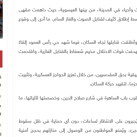
ات وأحياء في المدينة، من بينها العيسوية، حيث داهمت مقهى
سط إطلاق كثيف لقنابل الصوت والغاز السام، ما أدى إلى وقوع
 وأطلقت قنابلها تجاه السكان، فيما شهد حي رأس العمود إلقاءً
هدفت قوات الاحتلال مخيم شعفاط بالقنابل الغازية، واقتحمت
يقية بحق المقدسيين، من خلال تعزيز الحواجز العسكرية، وتثبيت
ق
زما، لتقييد حركة السكان
.
ب
26
ب باب الساهرة في شارع صلاح الدين، وخصصتها لآلياتها، ما
م
ي
يُجبرون على الانتظار لساعات، دون أي حماية في ظل سقوط
26
ملاجئ، ويُمنع المواطنون من الوصول إلى منازلهم بحجج أمنية
ا