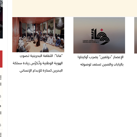
"فانا": الثقافة البحرينية تـصون
الإعصار "دولفين" يضرب أوكيناوا
الهوية الوطنية وتُـكرّس ريادة مملكة
باليابان والصين تستعد لوصوله
البحرين كمنارة للإبداع الإنساني
08/08/2026 12:08 م
إ
08/08/2026 11:04 ص
ا
26
م
ا
26
إ