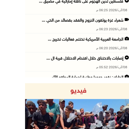
فلسطين تدين الهجوم على ناقلة إماراتية في مضيق ...
08/آب/2026 06:25 م
شعراء غزة يوثقون النزوح والفقد بقصائد من الخي ...
08/آب/2026 06:23 م
الجامعة العربية الأمريكية تختتم فعاليات تخريج ...
08/آب/2026 06:20 م
إصابات بالاختناق خلال اقتحام الاحتلال قرية ال ...
08/آب/2026 05:52 م
الحايك: نقود جهودا وطنية لحماية المواقع الأثر ...
08/آب/2026 04:50 م
فيديو
أطفال مبتورو الأطراف يتحدّون الألم بكرة القدم ...
08/آب/2026 04:42 م
جلسة لمجلس الأمن بشأن الضفة الغربية الثلاثاء ...
08/آب/2026 04:03 م
Previous
Next