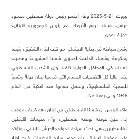
بيروت 21-5-2025 وفا- اجتمع رئيس دولة فلسطين محمود
عباس، مساء اليوم الأربعاء، مع رئيس الجمهورية اللبنانية
جوزاف عون
.
وثمن سيادته في بداية الاجتماع، مواقف لبنان الشقيق، رئيسا
وحكومة وشعبا، الداعمة لحقوق شعبنا المشروعة وقضيته
العادلة في المحافل الدولية كافة، وإن الشعب الفلسطيني
يقدر عالياً كل التضحيات الجسام التي قدمها لبنان دولةً وشعباً
للقضية الفلسطينية، وتحمل تبعاتها منذ النكبة في العام
1948 وإلى يومنا هذا
.
واكد الرئيس أن شعبنا الفلسطيني في لبنان، هو ضيف مؤقت
إلى حين عودته لوطنه فلسطين، وأن مخيمات اللاجئين
الفلسطينيين هي تحت سيادة الدولة والجيش اللبناني، ونؤكد
على موقفنا السابق، بأن وجود سلاح المخيمات خارج إطار