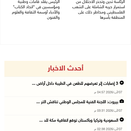
الرئاسة تدين وتحذر الاحتلال من
الرئيس يقلد قامات وطنية
استمرار حربه الشاملة على الشعب
ومؤسسين في "اتحاد الكتاب"
الفلسطيني ومخاطر ذلك على
والأدباء أوسمة الثقافة والعلوم
المنطقة بأسرها
والفنون
06/08/2026 11:53 ص
05/08/2026 08:47 م
أحدث الاخبار
3 إصابات إثر تعرضهم للطعن في الطيبة داخل أراض ...
07/آب/2026 04:57 م
بيروت: اللجنة الفنية للمجلس الوطني تناقش التر ...
07/آب/2026 03:31 م
السعودية وتركيا وباكستان توقع اتفاقية مكة للد ...
07/آب/2026 02:38 م