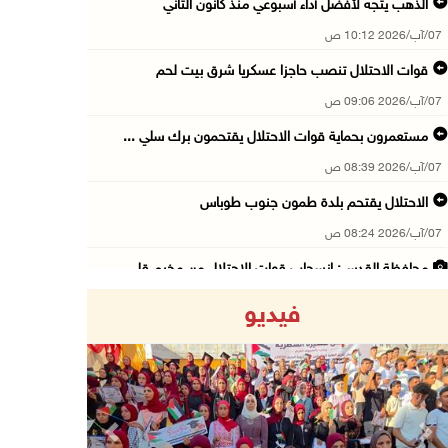
الذهب يتجه لأفضل أداء أسبوعي منذ كانون الثاني
07/آب/2026 10:12 ص
قوات الاحتلال تنصب حاجزا عسكريا شرق بيت لحم
07/آب/2026 09:06 ص
مستعمرون بحماية قوات الاحتلال يقتحمون برك سلي ...
07/آب/2026 08:39 ص
الاحتلال يقتحم بلدة طمون جنوب طوباس
07/آب/2026 08:24 ص
محافظة القدس: انسحاب قوات الاحتلال من مخيم قل ...
07/آب/2026 08:23 ص
فيديو
الطقس: أجواء صافية صيفية والحرارة حول معدلها ...
07/آب/2026 08:15 ص
تواصل انتهاكات الاحتلال والمستعمرين: اعتقالات ...
06/آب/2026 11:53 م
Previous
Next