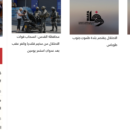
محافظة القدس: انسحاب قوات
الاحتلال يقتحم بلدة طمون جنوب
الاحتلال من مخيم قلنديا وكفر عقب
طوباس
بعد عدوان استمر يومين
07/08/2026 08:24 ص
07/08/2026 08:23 ص
ق
ب
26
م
ي
26
ا