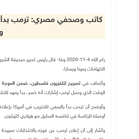
كاتب وصحفي مصري: ترمب بدأ يشع
و
رام الله 4-11-2020 وفا- قال رئيس تحرير 
الاتهامات يمينا ويسارا.
وأضاف في
تصريح لتلفزيون فلسطين، ضمن الموجة المف
الوقت الذي وصل ترمب إشارات أنه خسر، بدأ يمهد للانتقا
وأوضح أن ترمب بدأ بالسعي للتخريب في أميركا بإعلانه
أوصله للرئاسة في تنافسه السابق مع هيلاري كلينتون.
وأشار إلى أن إعلان ترمب عن فوزه بالانتخابات صبيحة ال