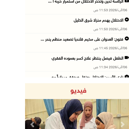
الرئاسة تدين وتحذر الاحتلال من استمرار حربه ا ...
06/آب/2026 11:53 ص
الاحتلال يهدم منزلا شرق الخليل
06/آب/2026 11:50 ص
فتوح: العدوان على مخيم قلنديا تصعيد منظم يندر ...
06/آب/2026 11:45 ص
الطفل فيصل ينتظر علاج كسر بعموده الفقري
06/آب/2026 11:34 ص
نادي الأسير: الاحتلال يعتقل ويحقق ميدانياً مع ...
06/آب/2026 11:33 ص
فيديو
الاحتلال يقتحم مخيم عسكر شرق نابلس
06/آب/2026 11:11 ص
أبرز عناوين الصحف الفلسطينية
06/آب/2026 10:13 ص
Previous
Next