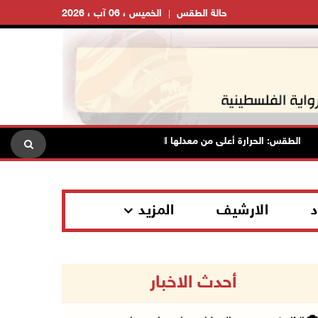
حالة الطقس
الخميس ، 06 آب ، 2026
الطقس: الحرارة أعلى من معدلها السنوي العام
الاحتلال يقتحم ق
د
الارشيف
المزيد
أحدث الاخبار