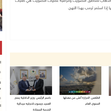
ه الذهاب لمناطق التصويت ومراقبة عمليات التصويت هي طلبات
 إذا استمر ترمب بهذا النهج.
ا
26
ن
م
الطقس: الحرارة أعلى من معدلها
باسم الرئيس: وزير الداخلية يمنح
26
السنوي العام
العميد جيسون لانجليه ميدالية
ا
الخدمة الممتازة