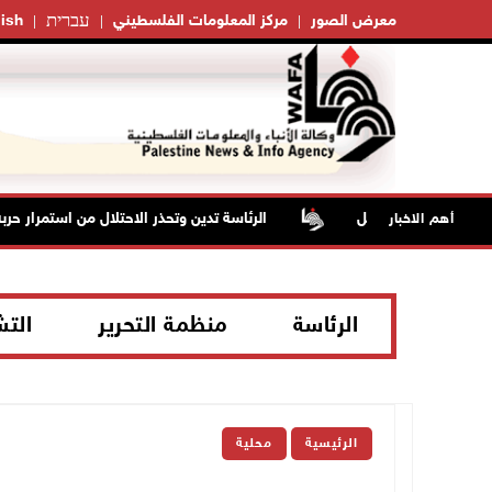
עברית
معرض الصور
مركز المعلومات الفلسطيني
ish
 منزلا شرق الخليل
الرئاسة تدين وتحذر الاحتلال من استمرار حرب
أهم الاخبار
الرئاسة
منظمة التحرير
الت
الرئيسية
محلية