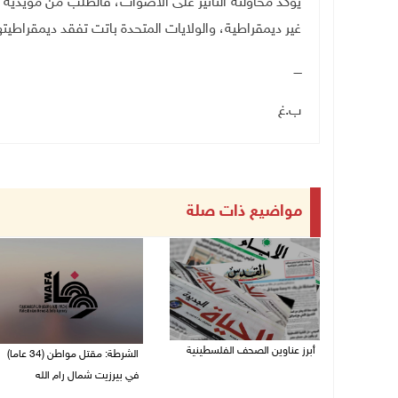
يؤكد محاولته التأثير على الأصوات، فالطلب من مؤيدي
غير ديمقراطية، والولايات المتحدة باتت تفقد ديمقراطيتها
ــــ
ب.غ
مواضيع ذات صلة
أبرز عناوين الصحف الفلسطينية
الشرطة: مقتل مواطن (34 عاما)
في بيرزيت شمال رام الله
06/08/2026 10:13 ص