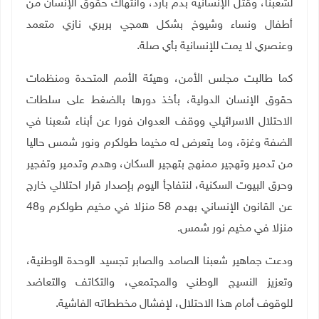
لشعبنا، وقتل الإنسانية بدم بارد، وانتهاك حقوق الإنسان من
أطفال ونساء وشيوخ بشكل همجي بربري نازي متعمد
وعنصري لا يمت للإنسانية بأي صلة
.
كما طالبت مجلس الأمن، وهيئة الأمم المتحدة ومنظمات
حقوق الإنسان الدولية، بأخذ دورها بالضغط على سلطات
الاحتلال الاسرائيلي ووقف العدوان فورا عن أبناء شعبنا في
الضفة وغزة، وما يتعرض له مخيما طولكرم ونور شمس حاليا
من تدمير وتهجير ممنهج بتهجير السكان، وهدم وتدمير وتفجير
وحرق البيوت السكنية، لنتفاجأ اليوم بإصدار قرار احتلالي خارج
عن القانون الإنساني بهدم 58 منزلا في مخيم طولكرم و48
منزلا في مخيم نور شمس
.
ودعت جماهير شعبنا الصامد والصابر تجسيد الوحدة الوطنية،
وتعزيز النسيج الوطني والمجتمعي، والتكاتف والتعاضد
للوقوف أمام هذا الاحتلال، لإفشال مخططاته الفاشية
.