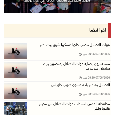
تكريم متفوقين بالثانوية العامة في خان يونس
06/آب/2026 10:45 م
الاحتلال يعتقل شابين من المغير
06/آب/2026 10:27 م
وزير الداخلية يبحث مع مكافحة المخدرات الدولي ...
اقرأ أيضا
06/آب/2026 10:01 م
رئيس بلدية الخليل يطلع وفدا أميركيا على تطورا ...
قوات الاحتلال تنصب حاجزا عسكريا شرق بيت لحم
06/آب/2026 09:59 م
07/08/2026 09:06 ص
مستعمرون بحماية قوات الاحتلال يقتحمون برك
سليمان جنوب ب
06/آب/2026 09:17 م
إصابة مسن بجروح ورضوض إثر اعتداء جيش الاحتلال ...
07/08/2026 08:39 ص
06/آب/2026 09:13 م
الاحتلال يقتحم بلدة طمون جنوب طوباس
ورشة توصي بخطة عاجلة لاستعادة التعليم الوجاهي ...
07/08/2026 08:24 ص
06/آب/2026 09:08 م
محافظة القدس: انسحاب قوات الاحتلال من مخيم
قلنديا وكفر
الرئيس يستقبل مجلس بلدية رام الله ويشدد على د ...