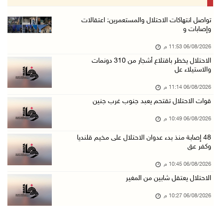
06/آب/2026 08:36 م
جماهير شعبنا تشيع جثمان الشهيد علاء صبيح في ت ...
تواصل انتهاكات الاحتلال والمستعمرين: اعتقالات
وإصابات و
06/آب/2026 08:33 م
06/08/2026 11:53 م
الاحتلال يوسع حملات الدهم والاعتقال في قلنديا ...
الاحتلال يخطر باقتلاع أشجار من 310 دونمات
06/آب/2026 08:06 م
والاستيلاء عل
الرئيس المصري وملك البحرين يشددان على ضرورة ت ...
06/08/2026 11:14 م
06/آب/2026 07:57 م
قوات الاحتلال تقتحم يعبد جنوب غرب جنين
الاحتلال يخطر بإزالة أشجار زيتون والاستيلاء ع ...
06/08/2026 10:49 م
06/آب/2026 07:53 م
48 إصابة منذ بدء عدوان الاحتلال على مخيم قلنديا
رابطة العالم الإسلامي تدين تواصل انتهاكات الا ...
وكفر عق
06/آب/2026 07:36 م
06/08/2026 10:45 م
اليونيسف: استشهاد 300 طفل منذ وقف إطلاق النار ...
الاحتلال يعتقل شابين من المغير
06/آب/2026 07:34 م
06/08/2026 10:27 م
الاحتلال يدمّر بيت الزوجية قبل ساعات من الزفا ...
06/آب/2026 07:27 م