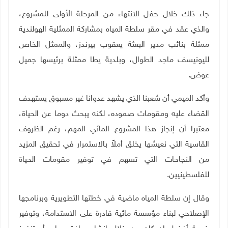
جاء ذلك خلال حفل الانتهاء من المرحلة الأولى للمشروع،
والذي عقد في مقر سلطة المياه بمشاركة الممثلية الهولندية
ممثلة بنائب مدير البعثة يعقوب بيرندز، والممثل الخاص
لليونيسف ماجد الطوال، وبلدية يطا ممثلة برئيسها جميل
عوض
.
وأكد الميمي أن شعبنا الذي يشهد عدوانا غير مسبوق يستهدف
القضاء عليه ومقومات صموده، لكنه يبحث دوما عن الحياة،
معتبرا أن إنجاز هذا المشروع المائي المهم، رغم الظروف
القاسية التي نعيشها يخلق أملاً بالاستمرار في تحقيق المزيد
من النجاحات التي تسهم في توفير مقومات الحياة
للفلسطينيين.
وقال إن سلطة المياه ماضية في خطتها التطويرية وبرنامجها
الإصلاحي لبناء مؤسسة مائية قادرة على الاستدامة، وتوفير