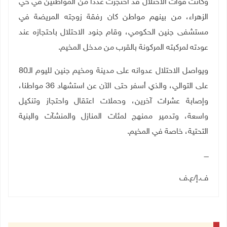
وكانت قوات الاحتلال قد احتجزت عددا من المواطنين في حي
الزهراء، من بينهم مواطن كان رفقة زوجته المريضة في
مستشفى جنين الحكومي، وقام جنود الاحتلال باحتجازه عند
عودته لمركبته المركونة بالقرب من مدخل المخيم
.
ويواصل الاحتلال عدوانه على مدينة ومخيم جنين لليوم الـ80
على التوالي، والذي أسفر حتى الآن عن استشهاد 36 مواطنا،
وإصابة عشرات آخرين، وحملات اعتقال واحتجاز وتنكيل
واسعة، وتدمير ممنهج لمئات المنازل والمنشآت والبنية
التحتية، خاصة في المخيم
.
ــــ
ف.إ
/
ع.ف