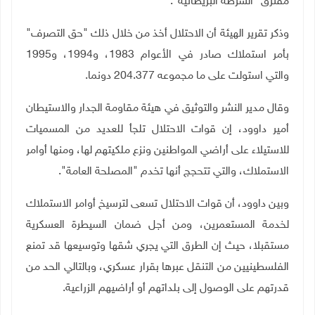
مفترق "الشرطة البريطانية".
وذكر تقرير الهيئة أن الاحتلال أخذ من خلال ذلك "حق التصرف"
بأمر استملاك صادر في الأعوام 1983، و1994، و1995
والتي استولت على ما مجموعه 204.377 دونما
.
وقال مدير النشر والتوثيق في هيئة مقاومة الجدار والاستيطان
أمير داوود، إن قوات الاحتلال تلجأ للعديد من المسميات
للاستيلاء على أراضي المواطنين ونزع ملكيتهم لها، ومنها أوامر
الاستملاك، والتي تتحجج أنها تخدم "المصلحة العامة".
وبين داوود، أن قوات الاحتلال تسعى لترسيخ أوامر الاستملاك
لخدمة المستعمرين، ومن أجل ضمان السيطرة العسكرية
مستقبلا، حيث إن الطرق التي يجري شقها وتوسيعها قد تمنع
الفلسطينيين من التنقل عبرها بقرار عسكري، وبالتالي الحد من
قدرتهم على الوصول إلى بلداتهم أو أراضيهم الزراعية
.