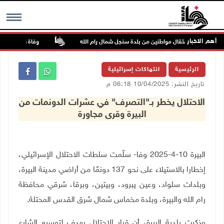
أهم الاخبار
اعتقال مواطنين من بلدة سنجل شمال رام الله
وفاة شابة متأثرة بإ
MENU
الرئيسية
انتهاكات إسرائيلية
تاريخ النشر: 10/04/2025 06:18 م
الاحتلال يخطر بـ"التصرف" في عشرات الدونمات من
البيرة وقرى مجاورة
البيرة 10-4-2025 وفا- سلّمت سلطات الاحتلال الإسرائيلي،
إخطارا بالاستيلاء على نحو 137 دونمًا من أراضي مدينة البيرة،
وبلدات سلواد، وعين يبرود، وبيتين، وبرقا، شرقي محافظة
رام الله والبيرة، وبلدة مخماس شمال شرق القدس المحتلة
.
وذكرت بلدية البيرة، أن قرار الاحتلال يهدف لتوسيع الشارع