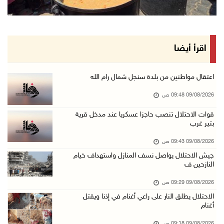
الاحتلال يقتحم عدة قرى في نابلس ويداهم منازل ...
09/آب/2026 08:36 ص
أبرز عناوين الصحف الفلسطينية
اقرأ أيضا
09/آب/2026 08:32 ص
مستعمرون إرهابيون يسرقون جرارا زراعيا من بيت ...
اعتقال مواطنين من بلدة سنجل شمال رام الله
09/آب/2026 08:29 ص
09/08/2026 09:48 ص
حملة في الولايات المتحدة تدعو الأطباء لمقاطعة ...
قوات الاحتلال تنصب حاجزا عسكريا عند مدخل قرية
بتير غرب
09/آب/2026 08:27 ص
مصر: تهجير الفلسطينيين خط أحمر ومخطط مرفوض
09/08/2026 09:43 ص
09/آب/2026 08:11 ص
جيش الاحتلال يواصل نسف المنازل واستهداف خيام
النازحين ف
حالة الطقس: أجواء شديدة الحرارة تؤثر على البل ...
09/08/2026 09:29 ص
09/آب/2026 07:50 ص
الاحتلال يطلق النار على راعي أغنام في إذنا ويقتل
تواصل انتهاكات الاحتلال والمستعمرين: إصابات و ...
أغنام
08/آب/2026 11:56 م
09/08/2026 09:18 ص