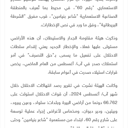
الاستعماري "رقم 60"، في محيط بما تُعرف بالمنطقة
الصناعية الاستعمارية "شاعر بنيامين"، قرب مفرق "الشرطة
البريطانية"، وفق ما ورد في نص الإخطارات
.
وذكرت هيئة مقاومة الجدار والاستيطان، أن هذه الأراضي
مستولى عليها فعلا، والإخطار الجديد يعني إقدام سلطات
الاحتلال على تفعيل ما يسمى بـ"حق التصرف" في أمر
استملاك صدر في آب/ أغسطس من العام الماضي، يخص
قرارات استيلاء صدرت في أعوام سابقة
.
وكانت الهيئة نشرت في تقرير رصد انتهاكات الاحتلال خلال
شهر آب/ أغسطس 2024، أن قوات الاحتلال استولت على
66.762 دونما من أراضي البيرة وبلدات: سلواد، وعين يبرود،
وبيتين، ودير دبوان، ومخماس لأغراض إجراء عملية توسعة
على شارع رقم 60، ابتداء من مستعمرة "شاعر بنيامين" وحتى