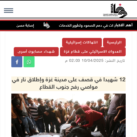
أهم الاخبار
لى دور البلديات في دعم الصمود وتطوير الخدمات
إصابة مسن بجروح ورضوض إث
MENU
الرئيسية
انتهاكات إسرائيلية
العدوان الاسرائيلي على قطاع غزة
شهداء مصابون أسرى
تاريخ النشر: 10/04/2025 02:03 م
12 شهيدا في قصف على مدينة غزة وإطلاق نار في
مواصي رفح جنوب القطاع