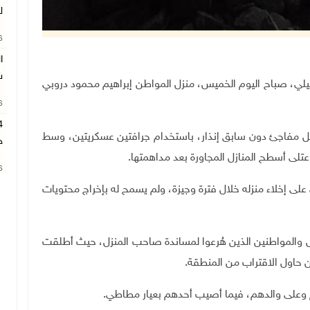
ل
26
ا
ش
لال الإسرائيلي، صباح اليوم الخميس، منزل المواطن إبراهيم محمود دروبي
26
ل مفاجئ دون سابق إنذار، باستخدام جرافتين عسكريتين، وسط
ح
لى أسطح المنازل المجاورة بعد مداهمتها.
26
على إخلاء منزله خلال فترة وجيزة، ولم يسمح له بإخراج محتويات
ل والمواطنين الذين هُرعوا لمساندة صاحب المنزل، حيث أطلقت
ن حاول الاقتراب من المنطقة
.
م وعلى والدهم، فيما أصيب أحدهم بعيار مطاطي
.