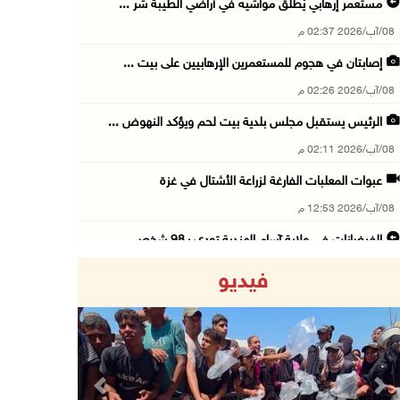
مستعمر إرهابي يُطلق مواشيه في أراضي الطيبة شر ...
08/آب/2026 02:37 م
إصابتان في هجوم للمستعمرين الإرهابيين على بيت ...
08/آب/2026 02:26 م
الرئيس يستقبل مجلس بلدية بيت لحم ويؤكد النهوض ...
08/آب/2026 02:11 م
عبوات المعلبات الفارغة لزراعة الأشتال في غزة
08/آب/2026 12:53 م
الفيضانات في ولاية آسام الهندية تودي بـ98 شخص ...
08/آب/2026 12:42 م
فيديو
الاحتلال يتوغل في بلدة ميس الجبل جنوب لبنان و ...
08/آب/2026 12:39 م
سلطة المياه تطلق مشروعا وطنيا يقود التحول نحو ...
08/آب/2026 12:30 م
Previous
Next