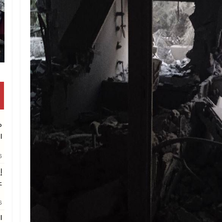
تكريم متفوقين بالثانوية العامة
م
ا
26
إ
ع
26
ا