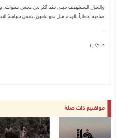
والمنزل المستهدف مبني منذ أكثر من خمس سنوات، ويت
صاحبه إخطاراً بالهدم قبل نحو عامين، ضمن سياسة الاحت
ــ
هـ.ح/ إ.ر
مواضيع ذات صلة