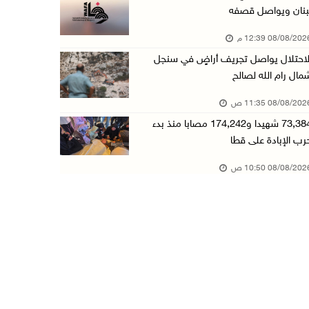
بنان ويواصل قصفه
قوات الاحتلال تجري تحقيقات ميدانية مع عشرات ا ...
08/08/20 12:39 م
08/آب/2026 10:18 ص
لاحتلال يواصل تجريف أراضٍ في سنجل
تقرير: خطاب الكراهية والتحريض يتصاعد في أوساط ...
مال رام الله لصالح
08/آب/2026 10:10 ص
08/08/20 11:35 ص
الاحتلال ينصب حاجزا عسكريا في نعلين غرب رام ا ...
73,384 شهيدا و174,242 مصابا منذ بدء
08/آب/2026 09:38 ص
رب الإبادة على قطا
3 إصابات برصاص الاحتلال شمال خان يونس
08/08/20 10:50 ص
08/آب/2026 09:09 ص
ارتفاع أسعار النفط
08/آب/2026 08:23 ص
أبرز عناوين الصحف الفلسطينية
08/آب/2026 08:21 ص
حالة الطقس: ارتفاع طفيف وموجة حر شديدة اعتبار ...