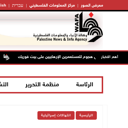
עברית
معرض الصور
مركز المعلومات الفلسطيني
ish
إصابتان في هجوم للمستعمرين الإرهابيين على بيت فوريك
مست
أهم الاخبار
الرئاسة
منظمة التحرير
الت
الرئيسية
انتهاكات إسرائيلية