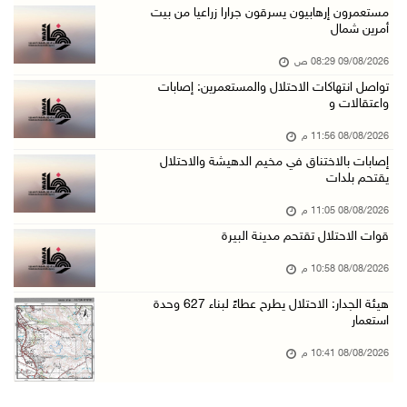
مستعمرون يهاجمون مسجدا في بلدة إذنا غرب الخلي ...
مستعمرون إرهابيون يسرقون جرارا زراعيا من بيت
أمرين شمال
08/آب/2026 09:11 م
09/08/2026 08:29 ص
الاحتلال يقتحم كوبر شمال رام الله
تواصل انتهاكات الاحتلال والمستعمرين: إصابات
08/آب/2026 08:27 م
واعتقالات و
إصابات بالاختناق خلال مواجهات مع الاحتلال في ...
08/08/2026 11:56 م
08/آب/2026 08:23 م
إصابات بالاختناق في مخيم الدهيشة والاحتلال
يقتحم بلدات
الاحتلال ينصب حواجز طيارة في محيط مخيم طولكرم ...
08/آب/2026 07:56 م
08/08/2026 11:05 م
قوات الاحتلال تقتحم مدينة البيرة
مستعمرون يهاجمون قرية أبو فلاح
08/آب/2026 07:07 م
08/08/2026 10:58 م
مستعمرون يقتحمون بلدة بيت عور التحتا وقرية جل ...
هيئة الجدار: الاحتلال يطرح عطاءً لبناء 627 وحدة
استعمار
08/آب/2026 06:39 م
فلسطين تدين الهجوم على ناقلة إماراتية في مضيق ...
08/08/2026 10:41 م
08/آب/2026 06:25 م