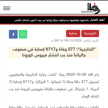
أهم الاخبار
مستعمرون إرهابيون يسرقون جرارا زراعيا من بيت أمرين شمال نابلس
MENU
الرئيسية
محلية
تاريخ النشر: 30/10/2020 08:14 م
"الخارجية": 277 وفاة و6717 إصابة في صفوف
جالياتنا منذ بدء انتشار فيروس كورونا
رام الله 30-10-2020 وفا- أعلنت وزارة الخارجية والمغتربين
تسجيل 277 حالة وفاة (1 اسبانيا، 1 الجزائر)، و6717 إصابة (7
أمريكا، 1 بلجيكا)، في صفوف جالياتنا بفيروس كورونا منذ بدء
انتشار الوباء.
وأفادت سفارة دولة فلسطين لدى اسبانيا، بتسجيل حالة وفاة