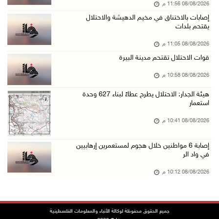
08/08/2026 11:56 م
مستعمرون يقتحمون بلدة بيت عور التحتا وقرية جل ...
إصابات بالاختناق في مخيم الدهيشة والاحتلال
08/آب/2026 06:39 م
يقتحم بلدات
فلسطين تدين الهجوم على ناقلة إماراتية في مضيق ...
08/08/2026 11:05 م
08/آب/2026 06:25 م
قوات الاحتلال تقتحم مدينة البيرة
شعراء غزة يوثقون النزوح والفقد بقصائد من الخي ...
08/08/2026 10:58 م
08/آب/2026 06:23 م
هيئة الجدار: الاحتلال يطرح عطاءً لبناء 627 وحدة
الجامعة العربية الأمريكية تختتم فعاليات تخريج ...
استعمار
08/آب/2026 06:20 م
08/08/2026 10:41 م
إصابات بالاختناق خلال اقتحام الاحتلال قرية ال ...
إصابة 6 مواطنين خلال هجوم لمستعمرين إرهابيين
08/آب/2026 05:52 م
في واد الر
الحايك: نقود جهودا وطنية لحماية المواقع الأثر ...
08/08/2026 10:12 م
08/آب/2026 04:50 م
أطفال مبتورو الأطراف يتحدّون الألم بكرة القدم ...
08/آب/2026 04:42 م
جميع الحقوق محفوظة لوكالة الأنباء والمعلومات الفلسطينية