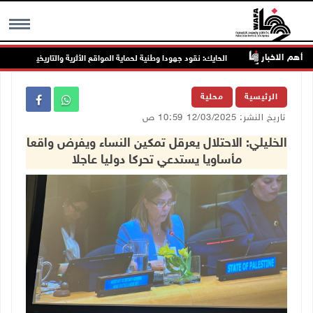
أهم الاخبار
قبل
الحايك: نقود جهودا وطنية لحماية المواقع الأثرية والتاريخية المهددة بالخط
MENU
الرئيسية
محلية
تاريخ النشر: 12/03/2025 10:59 ص
الخليلي: الاحتلال يعرقل تمكين النساء ويفرض واقعا
مأساويا يستدعي تحركا دوليا عاجلا