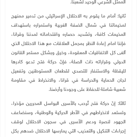
الممثل الشرعي الوحيد لشعبنا.
ثانيا: أمام ما يقوم به الاحتلال الإسرائيلي من تدمير ممنهج
لمخيماتنا في شمال الضفة الغربية واستمراره باستهداف
المخيمات كافة، وتشديد حصاره واقتحاماته لمدننا وقرانا،
فإننا امام إعادة النظر بمجمل العلاقات مع هذا الاحتلال الذي
ألغى كل الاتفاقيات المعقودة، وخرق وبشكل مستمر القانون
الدولي وقراراته ذات الصلة، فإنّ حركة فتح تدعو كادرها
لليقظة والاستنفار للتصدي لقطعان المستوطنين وتفعيل
لجان الحماية والحراسة في قرانا، والانخراط في مقاومة
شعبية شاملة للحفاظ على وجودنا وأرضنا.
ثالثا: إنّ حركة فتح تُرحب بالأسرى البواسل المحررين مؤخرا،
وتستعد لانخراطهم في الأطر الحركية والوطنية، وسنضاعف
الجهود لنصرة ودعم الأسرى في سجون الاحتلال لوقف
إجراءات التنكيل والتعذيب التي يمارسها الاحتلال ضدهم بكل