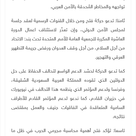
تواجهه والمخاطر المُحدقة بالأمن العربي.
ثامنا: تدعو حركة فتح ومن خلال القنوات الرسمية لعقد جلسة
لمجلس الأمن الدولي، وإن تعذّر لاستئناف اعمال الدورة
العاشرة المكررة للجمعية العامة للأمم المتحدة تحت بند: الاتحاد
من أجل السلام، من أجل وقف العدوان ورفض جريمة التطهير
العرقي والتهجير.
كما تدعو الحركة لحشد الدعم الواسع لتحالف الحفاظ على حل
الدولتين الذي تقوده المملكة العربية السعودية الشقيقة،
وفرنسا ولدعم المؤتمر الذي ينظمه هذا التحالف في نيويورك
في حزيران القادم، كما ندعو لدعم المؤتمر القادم للأطراف
السامية المتعاقدة في اتفاقيات جنيف والعمل بمقتضى
نتائجه.
تاسعا: تؤكد فتح أهمية محاسبة مجرمي الحرب في ظل ما