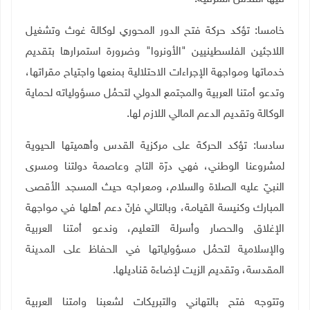
خامسا: تؤكد حركة فتح الدور المحوري لوكالة غوث وتشغيل
اللاجئين الفلسطينيين "الأونروا" وضرورة استمرارها بتقديم
خدماتها ومواجهة الإجراءات الاحتلالية بمنعها واجتياح مقراتها،
وتدعو أمتنا العربية والمجتمع الدولي لتحمُل مسؤولياته لحماية
الوكالة وتقديم الدعم المالي اللازم لها.
سادسا: تؤكد الحركة على مركزية القدس وأهميتها الحيوية
لمشروعنا الوطني، فهي درّة التاج وعاصمة دولتنا ومسرى
النبيّ عليه الصلاة والسلام، ومعراجه حيث المسجد الأقصى
المبارك وكنيسة القيامة، وبالتالي فإنّ دعم أهلها في مواجهة
الإغلاق والحصار وأسرلة التعليم، وندعو أمتنا العربية
والإسلامية لتحمُل مسؤولياتها في الحفاظ على المدينة
المقدسة، وتقديم الزيت لإضاءة قناديلها.
وتتوجه فتح بالتهاني والتبريكات لشعبنا وامتنا العربية