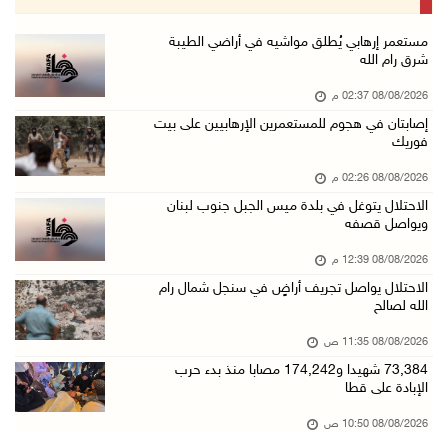
08/آب/2026 11:06 ص
"فانا": الثقافة البحرينية تـصون الهوية الوطني ...
مستعمر إرهابي يُطلق مواشيه في أراضي الطيبة
شرق رام الله
08/آب/2026 11:04 ص
08/08/2026 02:37 م
73,384 شهيدا و174,242 مصابا منذ بدء حرب الإبا ...
إصابتان في هجوم للمستعمرين الإرهابيين على بيت
08/آب/2026 10:50 ص
فوريك
مستعمرون إرهابيون يهاجمون منزلا ويقتحمون مناط ...
08/08/2026 02:26 م
08/آب/2026 10:22 ص
الاحتلال يتوغل في بلدة ميس الجبل جنوب لبنان
ويواصل قصفه
قوات الاحتلال تجري تحقيقات ميدانية مع عشرات ا ...
08/آب/2026 10:18 ص
08/08/2026 12:39 م
الاحتلال يواصل تجريف أراضٍ في سنجل شمال رام
تقرير: خطاب الكراهية والتحريض يتصاعد في أوساط ...
الله لصالح
08/آب/2026 10:10 ص
08/08/2026 11:35 ص
الاحتلال ينصب حاجزا عسكريا في نعلين غرب رام ا ...
73,384 شهيدا و174,242 مصابا منذ بدء حرب
08/آب/2026 09:38 ص
الإبادة على قطا
3 إصابات برصاص الاحتلال شمال خان يونس
08/08/2026 10:50 ص