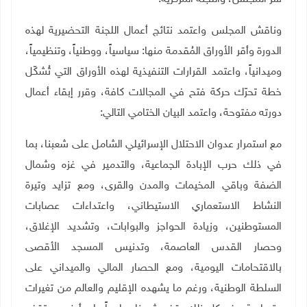
وناقش المجلس واعتمد نتائج أعمال اللجنة التحضيرية لهذه
الدورة وأقر الأوراق المُقدمة منها: سياسياً، ووطنياً، وتنظيمياً،
وميدانياً، واعتمد القرارات التنفيذية لهذه الأوراق التي تُشكّل
خطة تحرّك حركة فتح في المجالات كافة، وقرر إبقاء أعمال
دورته مفتوحة، واعتمد البيان الختامي التالي:
مع استمرار عدوان الاحتلال الإسرائيلي الشامل على شعبنا، بما
في ذلك حرب الإبادة الجماعية، والتدمير في غزه وشمال
الضفة وباقي المخيمات والمدن والقرى، ومع تزايد وتيرة
النشاط الاستعماري الاستيطاني، واعتداءات عصابات
المستوطنين، وزيادة الحواجز والبوابات، وتشديد الإغلاق،
وحصار القدس العاصمة، وتدنيس المسجد الأقصى
بالاقتحامات اليومية، ومع الحصار المالي والميداني على
السلطة الوطنية، ورغم ما يشهده الإقليم والعالم من تغيرات