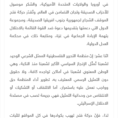
في أوروبا والولايات المتحدة الأميركية، والشكر موصول
للأحزاب الصديقة ولجان التضامن في العالم. وتُقدّر حركة فتح
الموقف الشجاع لجمهورية جنوب افريقيا الصديقة، ومجموعة
الدول التي دعمتها بتقديمها دعوة ضد القوة القائمة بالاحتلال
بتهمة الإبادة الجماعية في غزة، ومتابعة ذلك في محكمة
العدل الدولية.
اثنا عشر: إنّ منظمة التحرير الفلسطينية الممثل الشرعي الوحيد
لشعبنا تُمثّل الإنجاز السياسي الأكبر لشعبنا منذ النكبة، وهي
الوطن المعنوي لشعبنا في أماكن تواجده كافة، ولا حقوق
دون التمثيل الرسمي المعترف به. تطوير أداء المنظمة حق
وواجب نعمل عليه باستمرار، أما الالتفاف أو التشكيك أو
الانتقاص من وحدانية التمثيل فهي جريمة تصب في مصلحة
الاحتلال الإسرائيلي.
لذا، فإنّ حركة فتح تهيب بكوادرها في كل المواقع للثبات