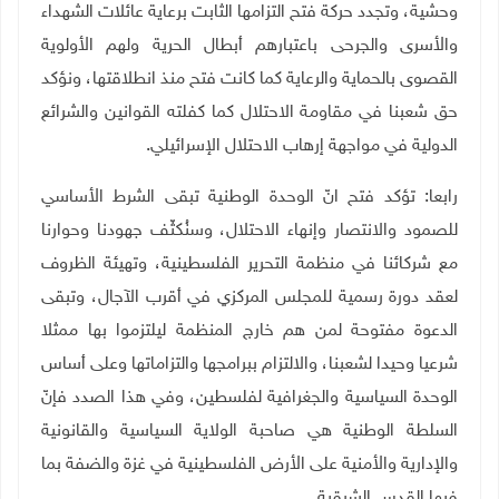
وحشية، وتجدد حركة فتح التزامها الثابت برعاية عائلات الشهداء
والأسرى والجرحى باعتبارهم أبطال الحرية ولهم الأولوية
القصوى بالحماية والرعاية كما كانت فتح منذ انطلاقتها، ونؤكد
حق شعبنا في مقاومة الاحتلال كما كفلته القوانين والشرائع
الدولية في مواجهة إرهاب الاحتلال الإسرائيلي.
رابعا: تؤكد فتح انّ الوحدة الوطنية تبقى الشرط الأساسي
للصمود والانتصار وإنهاء الاحتلال، وسنُكثّف جهودنا وحوارنا
مع شركائنا في منظمة التحرير الفلسطينية، وتهيئة الظروف
لعقد دورة رسمية للمجلس المركزي في أقرب الآجال، وتبقى
الدعوة مفتوحة لمن هم خارج المنظمة ليلتزموا بها ممثلا
شرعيا وحيدا لشعبنا، والالتزام ببرامجها والتزاماتها وعلى أساس
الوحدة السياسية والجغرافية لفلسطين، وفي هذا الصدد فإنّ
السلطة الوطنية هي صاحبة الولاية السياسية والقانونية
والإدارية والأمنية على الأرض الفلسطينية في غزة والضفة بما
فيها القدس الشرقية.