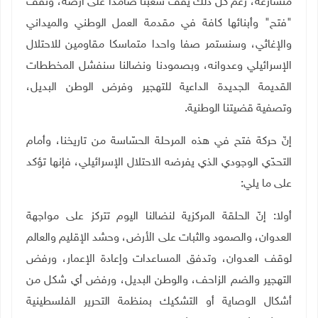
متسارعة، رغم كل ذلك يقف شعبنا صامداً على أرضه، وتقف
"فتح" وأبنائها كافة في مقدمة العمل الوطني والميداني
والإغاثي، وسنستمر صفا واحدا متماسكا مقاومين للاحتلال
الإسرائيلي وعدوانه، وبصمودنا ونضالنا سنفشل المخططات
القديمة الجديدة الداعية للتهجير وفرض الوطن البديل،
وتصفية قضيتنا الوطنية.
إنّ حركة فتح في هذه المرحلة الحسّاسة من تاريخنا، وأمام
التحدّي الوجودي الذي يفرضه الاحتلال الإسرائيلي، فإنها تؤكد
على ما يلي:
أولا: إنّ الحلقة المركزية لنضالنا اليوم تتركز على مواجهة
العدوان، والصمود والثبات على الأرض، وحشد الإقليم والعالم
لوقف العدوان، وتدفق المساعدات وإعادة الإعمار، ورفض
التهجير والضم الزاحف، والوطن البديل، ورفض أي شكل من
أشكال الوصاية أو التشكيك بمنظمة التحرير الفلسطينية