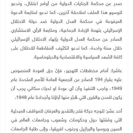
صدر عن محكمة الجنايات الدولية من أوامر اعتقال، وندعو
لتوسيع هذا الملف لملاحقة آخرين، كما ندعو لمتابعة الدعوة
المرفوعة في محكمة العدل الدولية ضد دولة الاحتلال
الإسرائيلي بتهمة الإبادة الجماعية، ومتابعة الرأي الاستشاري
الصادر عن محكمة العدل الدولية بإنهاء الاحتلال الإسرائيلي
خلال سنة واحدة، كما ندعو لتكثيف المقاطعة للاحتلال على
كافة الصُعد السياسية والاقتصادية والدبلوماسية.
عاشرا: أمام مخططات التهجير، فإنّ حق العودة المنصوص
عليه بقرار 194 الصادر عن الجمعية العامة للأمم المتحدة عام
1949، واجب التنفيذ وأن أي عودة او تحرك سكاني يجب أن
يكون للمدن والقرى التي هُجّر منها آباؤنا وأجدادنا عام 1948.
أحد عشر: تتوجه حركة فتح بالتقدير والعرفان للمواقف المبدئية
التي وقفتها دول وحكومات وشعوب وجامعات العالم في
الصين وروسيا والبرازيل وجنوب افريقيا، وإلى طلبة الجامعات