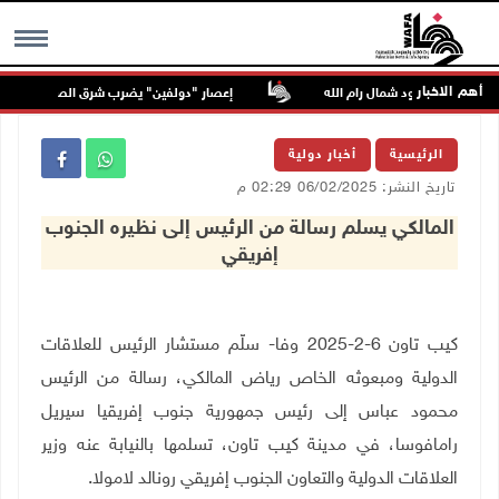
أهم الاخبار
محررا من عابود شمال رام الله
إعصار "دولفين" يضرب شرق الصين ويتسبب في إ
MENU
الرئيسية
أخبار دولية
تاريخ النشر: 06/02/2025 02:29 م
المالكي يسلم رسالة من الرئيس إلى نظيره الجنوب
إفريقي
كيب تاون 6-2-2025 وفا- سلّم مستشار الرئيس للعلاقات
الدولية ومبعوثه الخاص رياض المالكي، رسالة من الرئيس
محمود عباس إلى رئيس جمهورية جنوب إفريقيا سيريل
رامافوسا، في مدينة كيب تاون، تسلمها بالنيابة عنه وزير
العلاقات الدولية والتعاون الجنوب إفريقي رونالد لامولا.