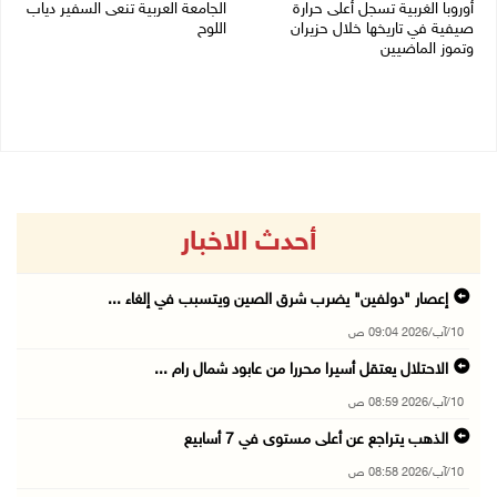
أوروبا الغربية تسجل أعلى حرارة
الجامعة العربية تنعى السفير دياب
صيفية في تاريخها خلال حزيران
اللوح
وتموز الماضيين
09/08/2026 05:28 م
10/08/2026 08:22 ص
أحدث الاخبار
إعصار "دولفين" يضرب شرق الصين ويتسبب في إلغاء ...
10/آب/2026 09:04 ص
الاحتلال يعتقل أسيرا محررا من عابود شمال رام ...
10/آب/2026 08:59 ص
الذهب يتراجع عن أعلى مستوى في 7 أسابيع
10/آب/2026 08:58 ص