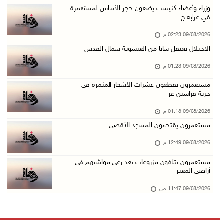
إجلاء طبي عبر معبر رفح شمل 78 شخصا
وزراء وأعضاء كنيست يضعون حجر الأساس لمستعمرة
في عرابة ج
09/آب/2026 01:06 م
09/08/2026 02:23 م
مستعمرون يقتحمون المسجد الأقصى
الاحتلال يعتقل شابا من العيسوية شمال القدس
09/آب/2026 12:49 م
09/08/2026 01:23 م
مصر تنعى القائد الوطني دياب اللوح
09/آب/2026 12:27 م
مستعمرون يقطعون عشرات الأشجار المثمرة في
خربة فراسين غر
جهاد يرسم على الخيمة مشاهد الحرب في غزة
09/08/2026 01:13 م
09/آب/2026 12:17 م
مستعمرون يقتحمون المسجد الأقصى
حالات الإجهاض في غزة تتضاعف ثلاث مرات
09/08/2026 12:49 م
09/آب/2026 12:12 م
مستعمرون يتلفون مزروعات بعد رعي مواشيهم في
مركز الاتصال الحكومي يرصد أهم التدخلات التي ن ...
أراضي المغير
09/آب/2026 12:10 م
09/08/2026 11:47 ص
سلطة النقد و"اوريدو" توقعان مذكرة تفاهم للاست ...
09/آب/2026 12:00 م