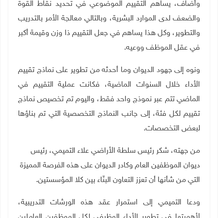
وأضاف، يساهم التقييم الموضوعي في تحديد نقاط القوة
والضعف لدى الموارد البشرية، وبالتالي معالجة الأمر بالتدريب
والتطوير، وكل هذا يساهم في جعل التقييم ذا وزن وقيمة أكبر
في عقل الموظف ووعيه
.
ونوه إلى جهود الديوان وما أحدثه من تطوير على نماذج تقييم
الأداء خلال السنوات الماضية، فكانت عملية التقييم في
الماضي تتم عبر نموذج واحد فقط، واليوم تم تخصيص نماذج
تقييم لكل فئة، إلى جانب النماذج التخصصية التي تم بناؤها
لبعض التخصصات.
من جهته، شكر رئيس سلطة الأراضي علاء التميمي، رئيس
ديوان الموظفين العام وكادر الديوان على هذه الفرصة المميزة
التي من شأنها أن تعزز التعاون البنّاء بين كلا المؤسستين
.
ودعا التميمي إلى استمرار عقد هذه الورشات التدريبية،
لأهميتها في تطوير الأداء الوظيفي لكل الموظفين العاملين