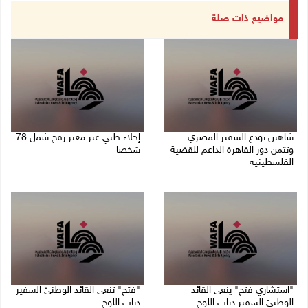
مواضيع ذات صلة
شاهين تودع السفير المصري
إجلاء طبي عبر معبر رفح شمل 78
وتثمن دور القاهرة الداعم للقضية
شخصا
الفلسطينية
09/08/2026 01:06 م
09/08/2026 02:15 م
"استشاري فتح" ينعى القائد
"فتح" تنعي القائد الوطنيّ السفير
الوطنيّ السفير دياب اللوح
دياب اللوح