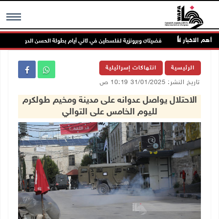
أهم الاخبار
ة
فضيتان وبرونزية لفلسطين في ثاني أيام بطولة الحسن الدولية للتايكواندو
MENU
الرئيسية
انتهاكات إسرائيلية
تاريخ النشر: 31/01/2025 10:19 ص
الاحتلال يواصل عدوانه على مدينة ومخيم طولكرم
لليوم الخامس على التوالي