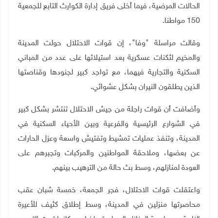
الحالات المرضية، فيما أخلى فريق إدارة الكوارث التابع للجمعية
150 مواطنا
.
وقالت مراسلة "وفا"، إن قوات الاحتلال حولت المدينة
والمخيم لثكنات عسكرية بعد استيلائها على عدد من المباني
السكنية والتجارية فيهما، مع تواجد كبير لجنودها وقناصتها
الذين يطلقون النيران بشكل عشوائي
.
وأضافت أن قوات راجلة من جيش الاحتلال تنتشر بشكل كبير
في الشوارع الرئيسية والفرعية وبين الأحياء السكنية في
المدينة، وتنفذ عمليات تمشيط وتفتيش واسعة وعزل الحارات
عن بعضها، وملاحقة المواطنين والمركبات وتجبرهم على
العودة لمنازلهم، وسط بث حالة من الترهيب بينهم
.
واعتقلت قوات الاحتلال، فجر الجمعة، خمسة شبان عقب
محاصرتها منزلين في المدينة، وسط إطلاق كثيف للأعيرة