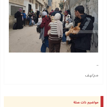
ـــ
ه.ح
/
ع.ف
مواضيع ذات صلة