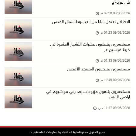
في عرابة ج
09/آب/2026 12:12 م
09/08/2026 02:23 م
مركز الاتصال الحكومي يرصد أهم التدخلات التي ن ...
الاحتلال يعتقل شابا من العيسوية شمال القدس
09/آب/2026 12:10 م
09/08/2026 01:23 م
سلطة النقد و"اوريدو" توقعان مذكرة تفاهم للاست ...
09/آب/2026 12:00 م
مستعمرون يقطعون عشرات الأشجار المثمرة في
خربة فراسين غر
"استشاري فتح" ينعى القائد الوطنيّ السفير دياب ...
09/08/2026 01:13 م
09/آب/2026 11:53 ص
مستعمرون يقتحمون المسجد الأقصى
مستعمرون يتلفون مزروعات بعد رعي مواشيهم في أر ...
09/08/2026 12:49 م
09/آب/2026 11:47 ص
مستعمرون يتلفون مزروعات بعد رعي مواشيهم في
73,386 شهيدا و174,250 مصابا منذ بدء حرب الإبا ...
أراضي المغير
09/آب/2026 11:35 ص
09/08/2026 11:47 ص
"فتح" تنعي القائد الوطنيّ السفير دياب اللوح
09/آب/2026 11:28 ص
الرئيس ينعى سفير فلسطين لدى مصر القائد الوطني ...
جميع الحقوق محفوظة لوكالة الأنباء والمعلومات الفلسطينية