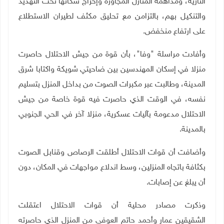
النارية، ومداهمة المنازل المجاورة وإخراج سكانها تحت التهديد
والتنكيل بهم، بالتزامن مع
تحليق مكثف لطيران الاستطلاع
على ارتفاع منخفض.
وأفادت مراسلة "وفا"، بأن قوة من جيش الاحتلال حاصرت
منزلا في إسكان المهندسين بين ضاحيتي شويكة واكتابا شرق
المدينة، وطالبت عبر مكبرات الصوت من بداخل المنزل بتسليم
نفسه، في الوقت الذي حاصرت فيه قوة خاصة من جيش
الاحتلال مدعومة بآليات عسكرية، منزلا آخر في الحي الجنوبي
بالمدينة
.
وأضافت أن قوات الاحتلال أطلقت الرصاص وقنابل الصوت
بكثافة باتجاه المنزلين، وسط اندلاع مواجهات في المكان، دون
أن يبلغ عن إصابات
.
وذكرت مصادر محلية أن قوات الاحتلال اعتقلت
الشقيقين عمار وأحمد حاتم العوفي من المنزل الذي حاصرته