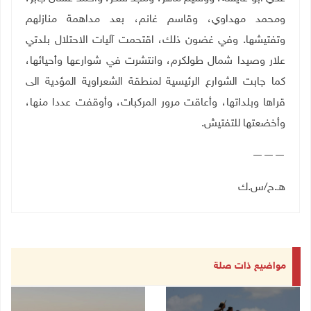
ومحمد مهداوي، وقاسم غانم، بعد مداهمة منازلهم
وتفتيشها. وفي غضون ذلك، اقتحمت آليات الاحتلال بلدتي
علار وصيدا شمال طولكرم، وانتشرت في شوارعها وأحيائها،
كما جابت الشوارع الرئيسية لمنطقة الشعراوية المؤدية الى
قراها وبلداتها، وأعاقت مرور المركبات، وأوقفت عددا منها،
وأخضعتها للتفتيش.
———
هـ.ح/س.ك
مواضيع ذات صلة