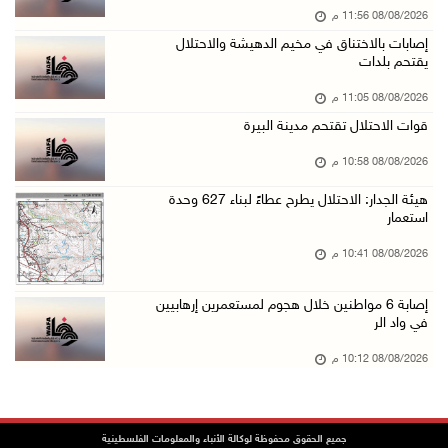
08/08/2026 11:56 م
مستعمرون يقتحمون بلدة بيت عور التحتا وقرية جل ...
إصابات بالاختناق في مخيم الدهيشة والاحتلال
08/آب/2026 06:39 م
يقتحم بلدات
فلسطين تدين الهجوم على ناقلة إماراتية في مضيق ...
08/08/2026 11:05 م
08/آب/2026 06:25 م
قوات الاحتلال تقتحم مدينة البيرة
شعراء غزة يوثقون النزوح والفقد بقصائد من الخي ...
08/08/2026 10:58 م
08/آب/2026 06:23 م
هيئة الجدار: الاحتلال يطرح عطاءً لبناء 627 وحدة
الجامعة العربية الأمريكية تختتم فعاليات تخريج ...
استعمار
08/آب/2026 06:20 م
08/08/2026 10:41 م
إصابات بالاختناق خلال اقتحام الاحتلال قرية ال ...
إصابة 6 مواطنين خلال هجوم لمستعمرين إرهابيين
08/آب/2026 05:52 م
في واد الر
الحايك: نقود جهودا وطنية لحماية المواقع الأثر ...
08/08/2026 10:12 م
08/آب/2026 04:50 م
أطفال مبتورو الأطراف يتحدّون الألم بكرة القدم ...
08/آب/2026 04:42 م
جميع الحقوق محفوظة لوكالة الأنباء والمعلومات الفلسطينية