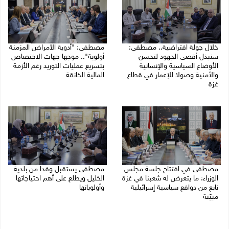
خلال جولة افتراضية.. مصطفى:
مصطفى: "أدوية الأمراض المزمنة
سنبذل أقصى الجهود لتحسن
أولوية".. موجها جهات الاختصاص
الأوضاع السياسية والإنسانية
بتسريع عمليات التوريد رغم الأزمة
والأمنية وصولا للإعمار في قطاع
المالية الخانقة
غزة
04/08/2026 03:16 م
05/08/2026 03:30 م
مصطفى في افتتاح جلسة مجلس
مصطفى يستقبل وفدا من بلدية
الوزراء: ما يتعرض له شعبنا في غزة
الخليل ويطلع على أهم احتياجاتها
نابع من دوافع سياسية إسرائيلية
وأولوياتها
مبيّتة
03/08/2026 07:07 م
04/08/2026 11:29 ص