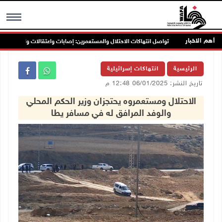
أهم الاخبار
ن
تواصل انتهاكات الاحتلال والمستعمرين: إصابات واعتقالات واقتحامات
MENU
الرئيسية
انتهاكات إسرائيلية
تاريخ النشر: 06/01/2025 12:48 م
الاحتلال ومستعمروه يحتجزان وزير الحكم المحلي
والوفد المرافق له في مسافر يطا