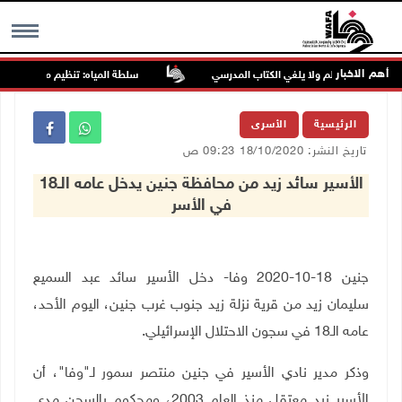
أهم الاخبار
يد يطوّر التعلم ولا يلغي الكتاب المدرسي
سلطة المياه: تنظيم مياه الأغوار الش
MENU
الرئيسية
الأسرى
تاريخ النشر: 18/10/2020 09:23 ص
الأسير سائد زيد من محافظة جنين يدخل عامه الـ18
في الأسر
جنين 18-10-2020 وفا- دخل الأسير سائد عبد السميع
سليمان زيد من قرية نزلة زيد جنوب غرب جنين، اليوم الأحد،
عامه الـ18 في سجون الاحتلال الإسرائيلي.
وذكر مدير نادي الأسير في جنين منتصر سمور لـ"وفا"، أن
الأسير زيد معتقل منذ العام 2003، ومحكوم بالسجن مدى