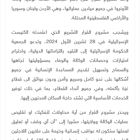
الأونروا في جميع ميادين عملياتها، وهي الأردن ولبنان وسوريا
والأراضي الفلسطينية المحتلة
.
ويشجب مشروع القرار التشريع الذي اعتمدته الكنيست
الإسرائيلية في 28 تشرين الأول 2024، وتدعو الجمعية
الحكومة الإسرائيلية إلى التقيد بالتزاماتها الدولية، واحترام
امتيازات وحصانات الوكالة والوفاء بمسؤوليتها تجاهها
والسماح وتسهيل تقديم المساعدة الإنسانية في جميع
أشكالها على نحو كامل وسريع وآمن ودون عوائق الى قطاع
غزة بأكمله، وفي جميع أنحاء القطاع، بما في ذلك توفير
الخدمات الأساسية التي تشتد حاجة السكان المدنيين إليها
.
ويحذر مشروع القرار من أية محاولات لتفكيك او تقليص
عمليات الوكالة وولايتها، مشيرا إلى "أن أي وقف أو تعليق
لعملها ستكون له عواقب إنسـانية وخيمة على ملايين اللاجئين