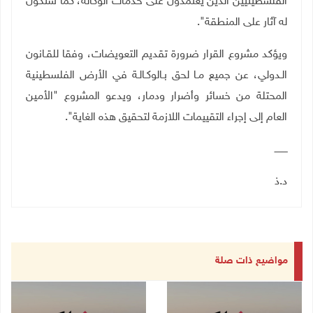
الفلسطينيين الذين يعتمدون على خدمات الوكالة، كما ستكون
له آثار على المنطقة".
ويؤكد مشروع القرار ضرورة تقديم التعويضات، وفقا للقـانون
الـدولي، عن جميع مـا لحق بـالوكـالـة في الأرض الفلسطينية
المحتلة من خسائر وأضرار ودمار، ويدعو المشروع "الأمين
العام إلى إجراء التقييمات اللازمة لتحقيق هذه الغاية".
ـــــــــ
د.ذ
مواضيع ذات صلة