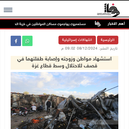
أهم الاخبار
ة الملاحة
مستعمرون يهاجمون مساكن المواطنين في خربة الحمة بالأغوار الش
MENU
الرئيسية
انتهاكات إسرائيلية
تاريخ النشر: 08/12/2024 09:02 م
استشهاد مواطن وزوجته وإصابة طفلتهما في
قصف للاحتلال وسط قطاع غزة