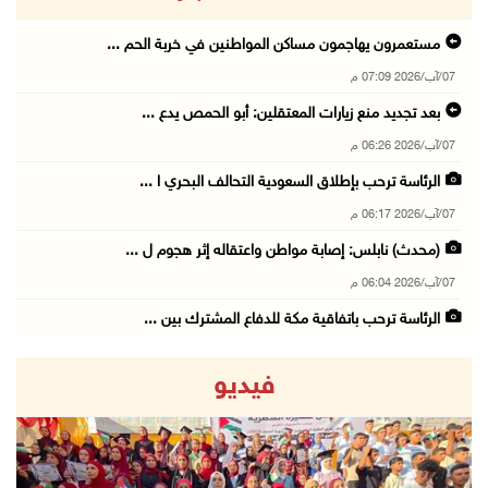
مستعمرون يهاجمون مساكن المواطنين في خربة الحم ...
07/آب/2026 07:09 م
بعد تجديد منع زيارات المعتقلين: أبو الحمص يدع ...
07/آب/2026 06:26 م
الرئاسة ترحب بإطلاق السعودية التحالف البحري ا ...
07/آب/2026 06:17 م
(محدث) نابلس: إصابة مواطن واعتقاله إثر هجوم ل ...
07/آب/2026 06:04 م
الرئاسة ترحب باتفاقية مكة للدفاع المشترك بين ...
07/آب/2026 05:25 م
فيديو
3 إصابات إثر تعرضهم للطعن في الطيبة داخل أراض ...
07/آب/2026 04:57 م
بيروت: اللجنة الفنية للمجلس الوطني تناقش التر ...