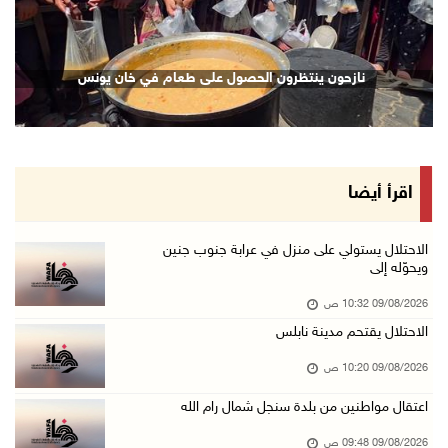
09/آب/2026 09:43 ص
إجلاء آلاف السكان مع اتساع حرائق الغابات غرب ...
نازحون ينتظرون الحصول على طعام في خان يونس
09/آب/2026 09:41 ص
جيش الاحتلال يواصل نسف المنازل واستهداف خيام ...
09/آب/2026 09:29 ص
الاحتلال يطلق النار على راعي أغنام في إذنا وي ...
اقرأ أيضا
09/آب/2026 09:18 ص
الملتقى الثاني لـ"شعراء من أجل فلسطين" في الأ ...
الاحتلال يستولي على منزل في عرابة جنوب جنين
ويحوّله إلى
09/آب/2026 09:13 ص
09/08/2026 10:32 ص
مستعمرون إرهابيون يحرقون مسكنا بمسافر يطا جنو ...
الاحتلال يقتحم مدينة نابلس
09/آب/2026 08:49 ص
09/08/2026 10:20 ص
أسعار العملات مقابل الشيقل
09/آب/2026 08:44 ص
اعتقال مواطنين من بلدة سنجل شمال رام الله
الاحتلال يقتحم عدة قرى في نابلس ويداهم منازل ...
09/08/2026 09:48 ص