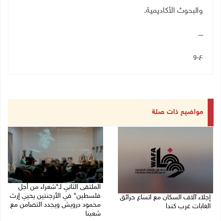
والبحوث الأكاديمية.
ــــ
ع.و
مواضيع ذات صلة
الملتقى الثاني لـ"شعراء من أجل
فلسطين" في الأرجنتين يحيي إرث
إجلاء آلاف السكان مع اتساع حرائق
محمود درويش ويجدد التضامن مع
الغابات غرب كندا
شعبنا