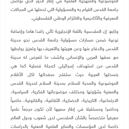
الموضوعية والمنهجية العلمية في إطار الدور الذي تواصل
جامعة القدس القيام به والمسؤولية التي تحملها في المجالات
المعرفية والأكاديمية والالتزام الوطني الفلسطيني
.
وتابع: إن المقدسية باللغة الإنجليزية تأتي رافدا هاما وإضافة
نوعية ضمن مسارات مسؤولية جامعة القدس نحو مدينة
القدس والدفاع عنها وعن هويتها والتعريف بها وتعزيز روابطها
مع عمقها العربي والإنساني وكشف ما تتعرض له مدينة
القدس من استهداف إسرائيلي كمجلة فصلية كما هي
بنسختها العربية حيث ستفتح صفحاتها لكل الأقلام
الموضوعية والمحبة للسلام بمدينة السلام لمدينة القدس
والمعنية بشؤونها ومختلف موضوعاتها الفكرية، السياسية،
الاجتماعية، التاريخية، الحضارية، الثقافية، والقانونية، ماضياً
وحاضرا ومستقبلا في إطار سعيها لأن تكون مرجعاً علمياً
معرفياً متخصصاً بالشأن المقدسي لدى شعوب ودول العالم
خاصة لدى المؤسسات والمنابر العلمية المعنية بالدراسات