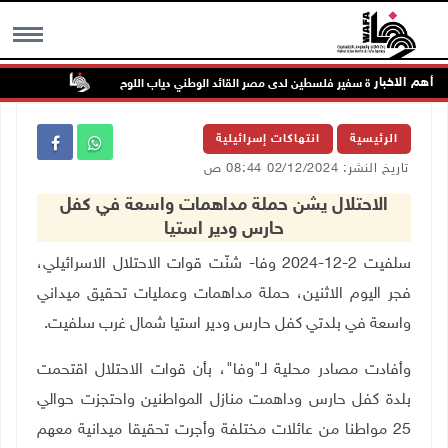
أهم الاخبار
وفاة سفير فلسطين لدى مصر القائد الوطني دياب اللوح
الرئيس ينع
MENU
الرئيسية
انتهاكات إسرائيلية
تاريخ النشر: 02/12/2024 08:44 ص
الاحتلال يشن حملة مداهمات واسعة في كفل
حارس ودير استيا
سلفيت 2-12-2024 وفا- شنّت قوات الاحتلال الاسرائيلي،
فجر اليوم الاثنين، حملة مداهمات وعمليات تحقيق ميداني
واسعة في بلدتي كفل حارس ودير استيا شمال غرب سلفيت.
وأفادت مصادر محلية لـ"وفا"، بأن قوات الاحتلال اقتحمت
بلدة كفل حارس وداهمت منازل المواطنين واحتجزت حوالي
25 مواطنا من عائلات مختلفة وأجرت تحقيقا ميدانية معهم