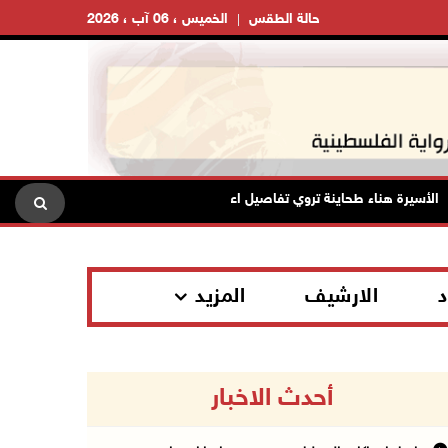
حالة الطقس
الخميس ، 06 آب ، 2026
سيرة هناء طحاينة تروي تفاصيل اعتقالها: حُرمت من وداع أطفالها وتعرضت للإها
د
الارشيف
المزيد
أحدث الاخبار