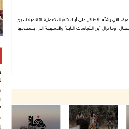
، التي يشنّه الاحتلال على أبناء شعبنا، كعملية انتقامية تندرج
ال، وما تزال أبرز السّياسات الثّابتة والممنهجة التي يستخدمها
ت
إ
26
ا
م
26
إ